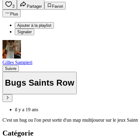
3
Partager
Favori
Plus
Ajouter à la playlist
Signaler
Gilles Sampieri
Suivre
Bugs Saints Row
il y a 19 ans
C'est un bug ou l'on peut sortir d'un map multijoueur sur le jeux Sain
Catégorie