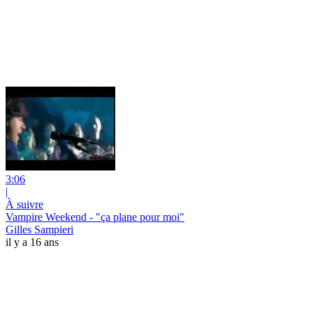
3:06
|
À suivre
Vampire Weekend - "ça plane pour moi"
Gilles Sampieri
il y a 16 ans