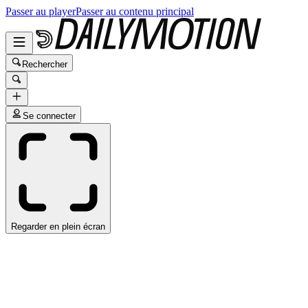
Passer au player
Passer au contenu principal
Rechercher
Se connecter
Regarder en plein écran