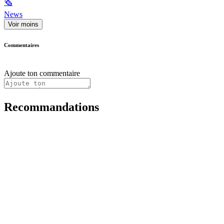
🗞
News
Voir moins
Commentaires
Ajoute ton commentaire
Recommandations