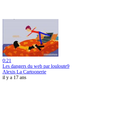
0:21
Les dangers du web par louloute9
Alexis La Cartoonerie
il y a 17 ans