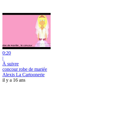
0:20
|
À suivre
concour robe de mariée
Alexis La Cartoonerie
il y a 16 ans