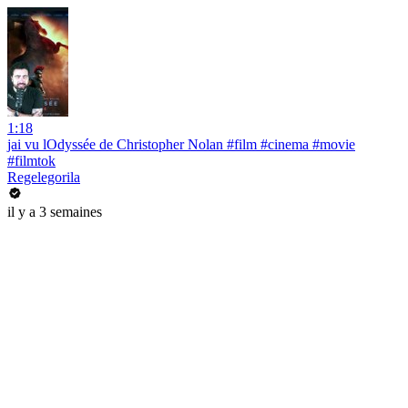
1:18
jai vu lOdyssée de Christopher Nolan #film #cinema #movie
#filmtok
Regelegorila
il y a 3 semaines