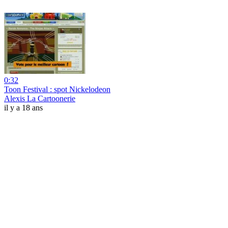
0:32
Toon Festival : spot Nickelodeon
Alexis La Cartoonerie
il y a 18 ans