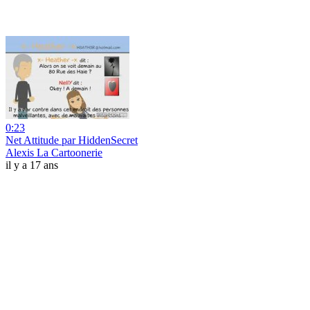
0:23
Net Attitude par HiddenSecret
Alexis La Cartoonerie
il y a 17 ans