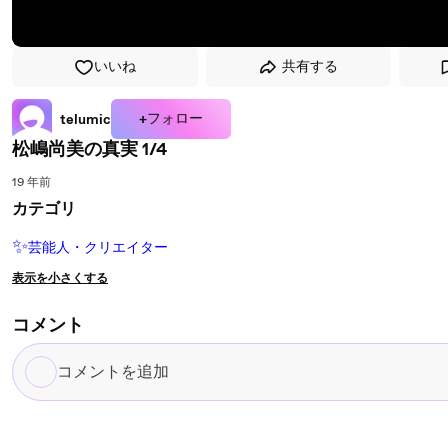
いいね
共有する
+フォロー
telumic
松嶋尚美の真実 1/4
19 年前
カテゴリ
✨
芸能人・クリエイター
表示を小さくする
コメント
コ
メ
ン
ト