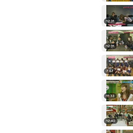
12:31
12:31
7:57
11:33
12:40