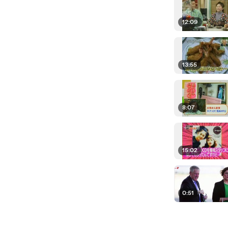
12:09
13:55
8:07
15:02
0:51