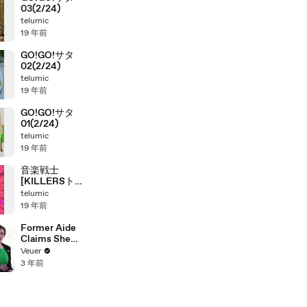
03(2/24)
telumic
19 年前
GO!GO!サタ
02(2/24)
telumic
19 年前
GO!GO!サタ
01(2/24)
telumic
19 年前
音楽戦士
[KILLERSトー
ク]
telumic
19 年前
Former Aide
Claims She
Was Asked to
Veuer
Make a ‘Hit
3 年前
List’ For
Trump