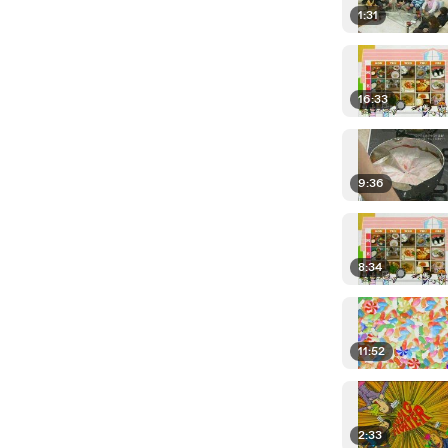
1:31
16:33
9:36
8:34
11:52
2:33