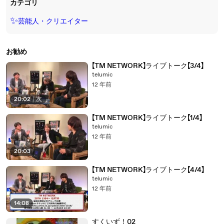
カテゴリ
✨
芸能人・クリエイター
お勧め
【TM NETWORK】ライブトーク【3/4】
telumic
12 年前
20:02
|
次
【TM NETWORK】ライブトーク【1/4】
telumic
12 年前
20:03
【TM NETWORK】ライブトーク【4/4】
telumic
12 年前
14:08
すくいず！02