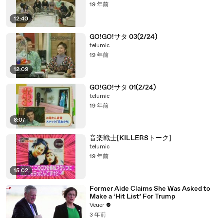
19 年前
12:40
GO!GO!サタ 03(2/24)
telumic
19 年前
12:09
GO!GO!サタ 01(2/24)
telumic
19 年前
8:07
音楽戦士[KILLERSトーク]
telumic
19 年前
15:02
Former Aide Claims She Was Asked to
Make a ‘Hit List’ For Trump
Veuer
3 年前