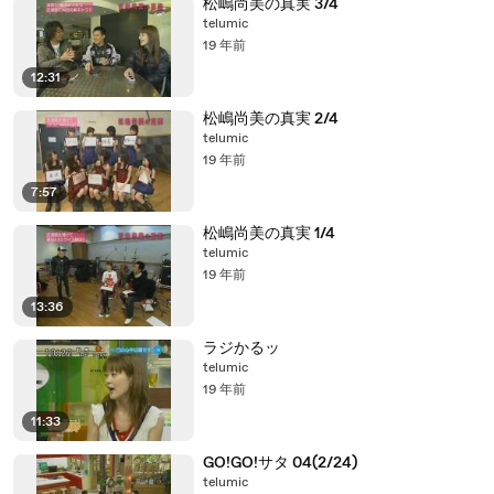
松嶋尚美の真実 3/4
telumic
19 年前
12:31
松嶋尚美の真実 2/4
telumic
19 年前
7:57
松嶋尚美の真実 1/4
telumic
19 年前
13:36
ラジかるッ
telumic
19 年前
11:33
GO!GO!サタ 04(2/24)
telumic