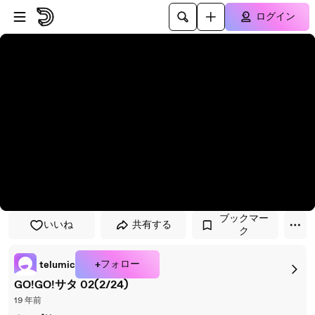
プレイヤーにスキップ
メインコンテンツにスキップ
ログイン
ブックマー
いいね
共有する
ク
+フォロー
telumic
GO!GO!サタ 02(2/24)
19 年前