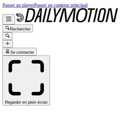
Passer au player
Passer au contenu principal
Rechercher
Se connecter
Regarder en plein écran