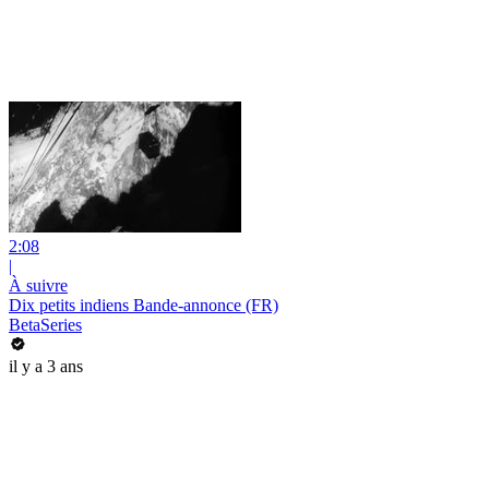
2:08
|
À suivre
Dix petits indiens Bande-annonce (FR)
BetaSeries
il y a 3 ans