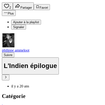
2
Partager
Favori
Plus
Ajouter à la playlist
Signaler
philippe ammeloot
Suivre
L'Indien épilogue
il y a 20 ans
Catégorie