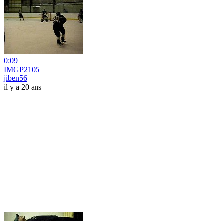
0:09
IMGP2105
jiben56
il y a 20 ans