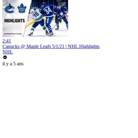
2:41
Canucks @ Maple Leafs 5/1/21 | NHL Highlights
NHL
il y a 5 ans