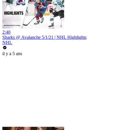
2:40
Sharks @ Avalanche 5/1/21 | NHL Highlights
NHL
il y a 5 ans