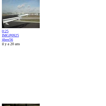
0:25
IMGP0925
jiben56
il y a 20 ans