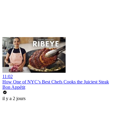
11:02
How One of NYC’s Best Chefs Cooks the Juiciest Steak
Bon Appétit
il y a 2 jours