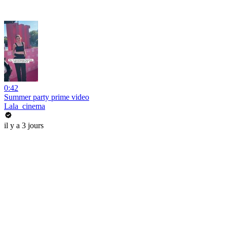
0:42
Summer party prime video
Lala_cinema
il y a 3 jours