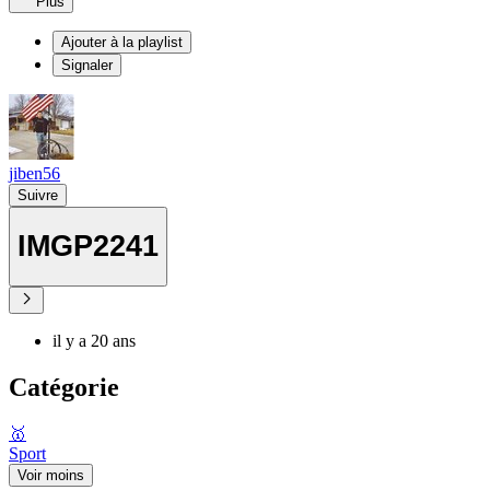
Plus
Ajouter à la playlist
Signaler
jiben56
Suivre
IMGP2241
il y a 20 ans
Catégorie
🥇
Sport
Voir moins