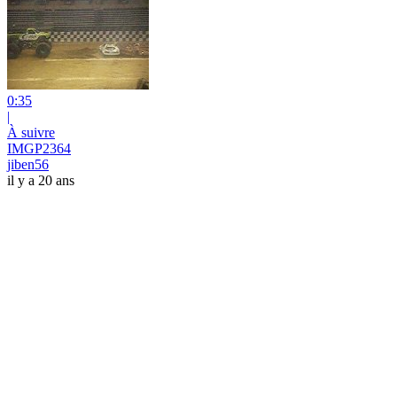
0:35
|
À suivre
IMGP2364
jiben56
il y a 20 ans