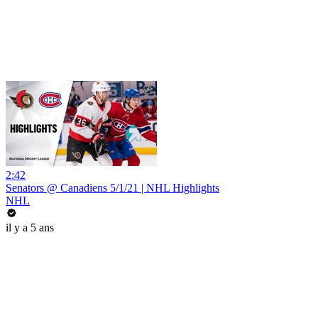
2:42
Senators @ Canadiens 5/1/21 | NHL Highlights
NHL
il y a 5 ans