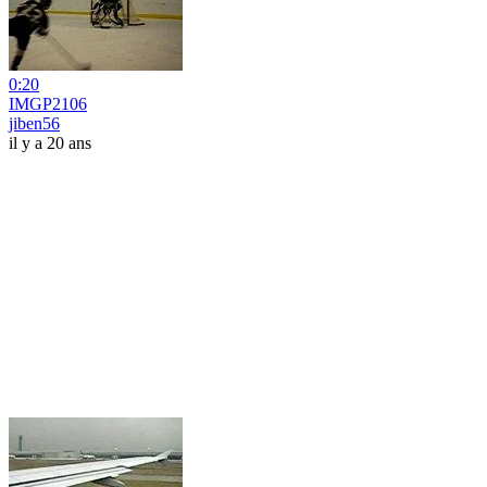
0:20
IMGP2106
jiben56
il y a 20 ans