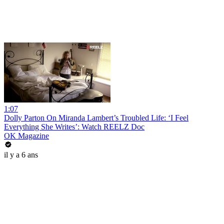
1:07
Dolly Parton On Miranda Lambert’s Troubled Life: ‘I Feel
Everything She Writes’: Watch REELZ Doc
OK Magazine
il y a 6 ans