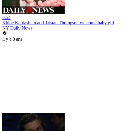
0:54
Khloe Kardashian and Tristan Thompson welcome baby girl
NY Daily News
il y a 8 ans