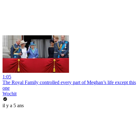
1:05
The Royal Family controlled every part of Meghan’s life except this
one
Wochit
il y a 5 ans