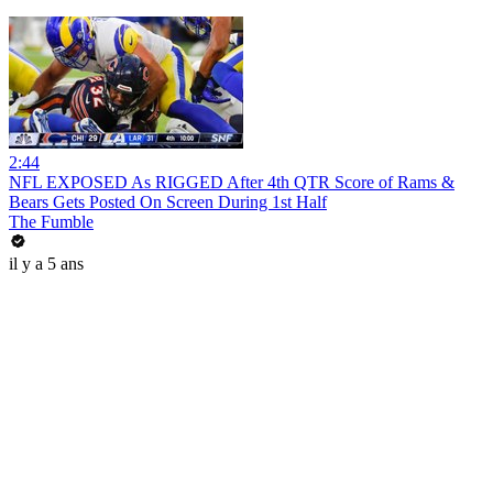
2:44
NFL EXPOSED As RIGGED After 4th QTR Score of Rams &
Bears Gets Posted On Screen During 1st Half
The Fumble
il y a 5 ans