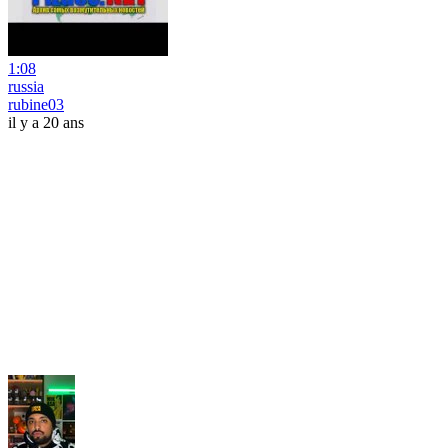
1:08
russia
rubine03
il y a 20 ans