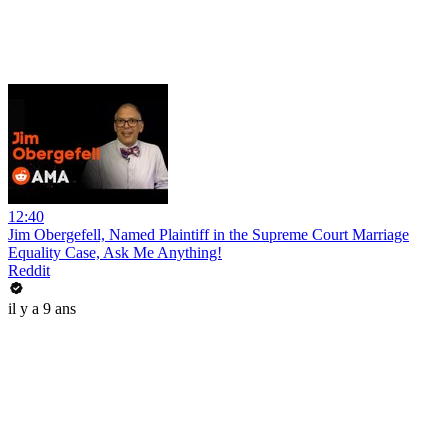
12:40
Jim Obergefell, Named Plaintiff in the Supreme Court Marriage
Equality Case, Ask Me Anything!
Reddit
il y a 9 ans