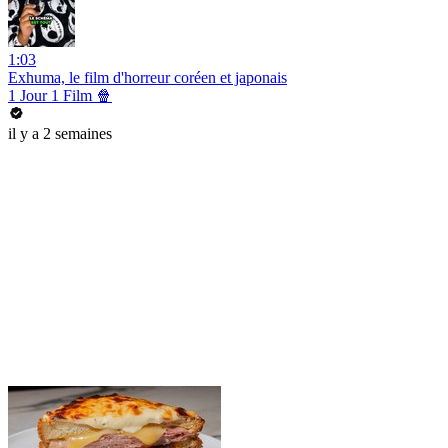
1:03
Exhuma, le film d'horreur coréen et japonais
1 Jour 1 Film 🍿
il y a 2 semaines