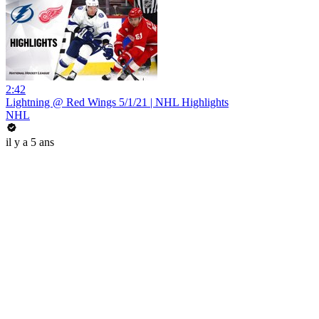
2:42
Lightning @ Red Wings 5/1/21 | NHL Highlights
NHL
il y a 5 ans