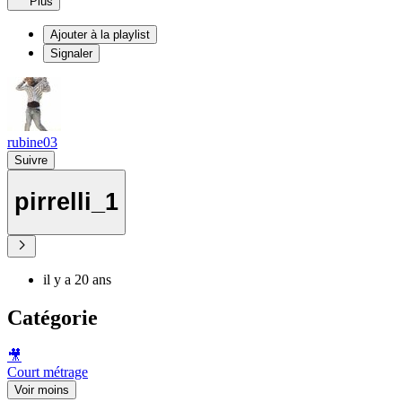
Plus
Ajouter à la playlist
Signaler
rubine03
Suivre
pirrelli_1
il y a 20 ans
Catégorie
🎥
Court métrage
Voir moins