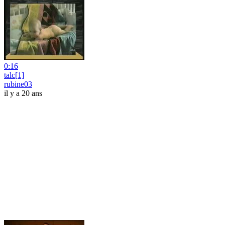
0:16
talc[1]
rubine03
il y a 20 ans