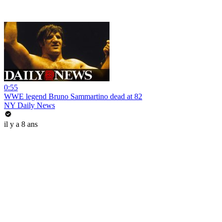
0:55
WWE legend Bruno Sammartino dead at 82
NY Daily News
il y a 8 ans