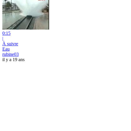
0:15
|
À suivre
Eau
rubine03
il y a 19 ans