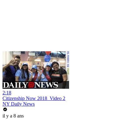
2:18
Citizenship Now 2018_Video 2
NY Daily News
il y a 8 ans