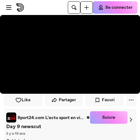
Passer au player
Passer au contenu principal
Se connecter
Like
Partager
Favori
Suivre
Sport24.com L’actu sport en vidéo
Day 9 newscut
il y a 19 ans