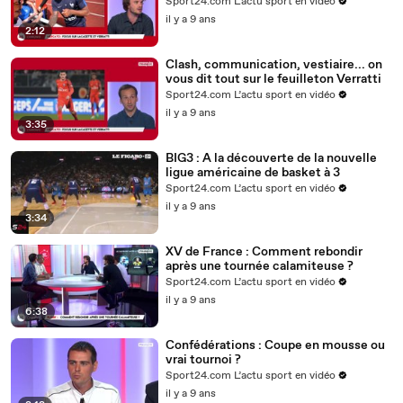
Sport24.com L’actu sport en vidéo
il y a 9 ans
2:12
Clash, communication, vestiaire... on
vous dit tout sur le feuilleton Verratti
Sport24.com L’actu sport en vidéo
il y a 9 ans
3:35
BIG3 : A la découverte de la nouvelle
ligue américaine de basket à 3
Sport24.com L’actu sport en vidéo
il y a 9 ans
3:34
XV de France : Comment rebondir
après une tournée calamiteuse ?
Sport24.com L’actu sport en vidéo
il y a 9 ans
6:38
Confédérations : Coupe en mousse ou
vrai tournoi ?
Sport24.com L’actu sport en vidéo
il y a 9 ans