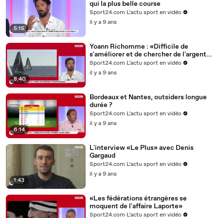
qui la plus belle course
Sport24.com L’actu sport en vidéo
il y a 9 ans
5:15
Yoann Richomme : «Difficile de
s'améliorer et de chercher de l'argent
en même temps»
Sport24.com L’actu sport en vidéo
il y a 9 ans
8:40
Bordeaux et Nantes, outsiders longue
durée ?
Sport24.com L’actu sport en vidéo
il y a 9 ans
6:14
L'interview «Le Plus» avec Denis
Gargaud
Sport24.com L’actu sport en vidéo
il y a 9 ans
1:43
«Les fédérations étrangères se
moquent de l'affaire Laporte»
Sport24.com L’actu sport en vidéo