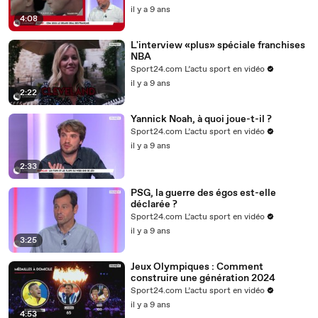
il y a 9 ans
4:08
L'interview «plus» spéciale franchises
NBA
Sport24.com L’actu sport en vidéo
il y a 9 ans
2:22
Yannick Noah, à quoi joue-t-il ?
Sport24.com L’actu sport en vidéo
il y a 9 ans
2:33
PSG, la guerre des égos est-elle
déclarée ?
Sport24.com L’actu sport en vidéo
il y a 9 ans
3:25
Jeux Olympiques : Comment
construire une génération 2024
Sport24.com L’actu sport en vidéo
il y a 9 ans
4:53