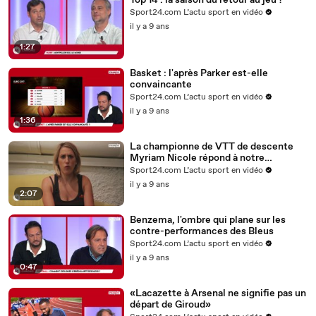
Top 14 : la saison du retour au jeu ?
Sport24.com L’actu sport en vidéo
il y a 9 ans
1:27
Basket : l'après Parker est-elle
convaincante
Sport24.com L’actu sport en vidéo
il y a 9 ans
1:36
La championne de VTT de descente
Myriam Nicole répond à notre
interview «Le Plus»
Sport24.com L’actu sport en vidéo
il y a 9 ans
2:07
Benzema, l'ombre qui plane sur les
contre-performances des Bleus
Sport24.com L’actu sport en vidéo
il y a 9 ans
0:47
«Lacazette à Arsenal ne signifie pas un
départ de Giroud»