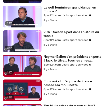
Le golf féminin en grand danger en
Europe ?
Sport24.com L’actu sport en vidéo
il y a 9 ans
3:12
2017 : Saison à part dans l'histoire du
tennis
Sport24.com L’actu sport en vidéo
il y a 9 ans
5:44
Neymar Ballon d'or, président en porte
à faux, le titre... tous les enjeux
parisiens en Ligue des Champions
Sport24.com L’actu sport en vidéo
il y a 9 ans
4:17
Eurobasket : L'équipe de France
passée à la moulinette
Sport24.com L’actu sport en vidéo
il y a 9 ans
2:37