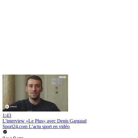
1:43
L'interview «Le Plus» avec Denis Gargaud
Sport24.com L’actu sport en vidéo