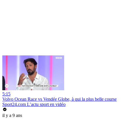
5:15
Volvo Ocean Race vs Vendée Globe, à qui la plus belle course
Sport24.com L’actu sport en vidéo
il y a 9 ans