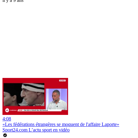
il y a 9 ans
4:08
«Les fédérations étrangères se moquent de l'affaire Laporte»
Sport24.com L’actu sport en vidéo