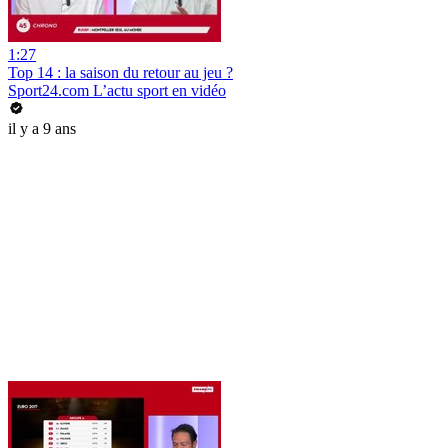
1:27
Top 14 : la saison du retour au jeu ?
Sport24.com L’actu sport en vidéo
il y a 9 ans