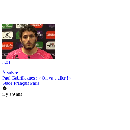
3:01
|
À suivre
Paul Gabrillagues : « On va y aller ! »
Stade Français Paris
il y a 9 ans