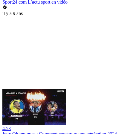
Sport24.com L’actu sport en vidéo
il y a 9 ans
4:53
Jeux Olympiques : Comment construire une génération 2024