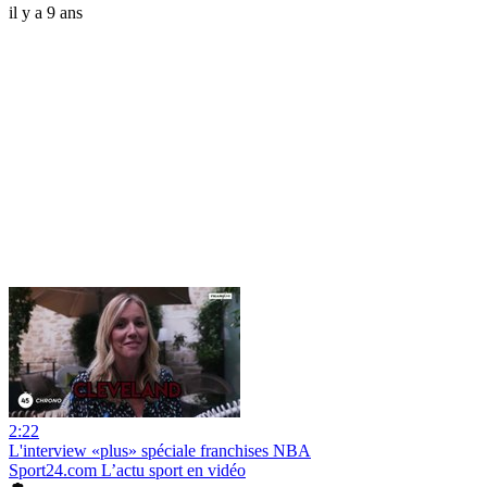
il y a 9 ans
2:22
L'interview «plus» spéciale franchises NBA
Sport24.com L’actu sport en vidéo