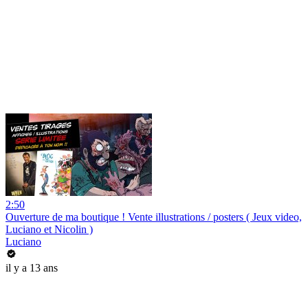
2:50
Ouverture de ma boutique ! Vente illustrations / posters ( Jeux video,
Luciano et Nicolin )
Luciano
il y a 13 ans