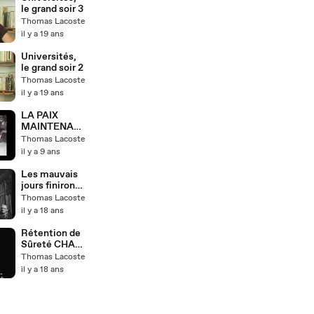
le grand soir 3
Thomas Lacoste
il y a 19 ans
Universités,
le grand soir 2
Thomas Lacoste
il y a 19 ans
LA PAIX
MAINTENANT
, une exigence
Thomas Lacoste
populaire
il y a 9 ans
Les mauvais
jours finiront -
Chapitre 5 -
Thomas Lacoste
Le SM en
il y a 18 ans
crise
Rétention de
Sûreté CHAP
III
Thomas Lacoste
il y a 18 ans