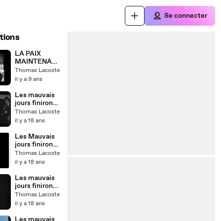
Se connecter
tions
LA PAIX
MAINTENANT
, Une
Thomas Lacoste
exigence
il y a 9 ans
populaire
Les mauvais
jours finiront -
introduction -
Thomas Lacoste
20e siècle
il y a 18 ans
Les Mauvais
jours finiront -
Préambule -
Thomas Lacoste
harangue de
il y a 18 ans
Baudot
Les mauvais
jours finiront -
Chap 10 -
Thomas Lacoste
Bilan et
il y a 18 ans
perspectives
Les mauvais