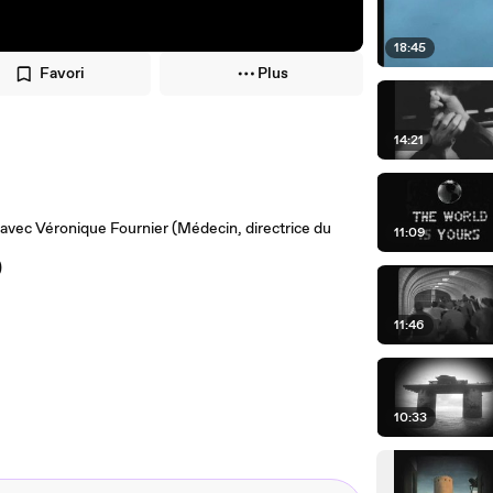
18:45
Favori
Plus
14:21
 avec Véronique Fournier (Médecin, directrice du
11:09
)
11:46
10:33