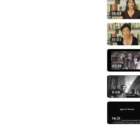
16:54
17:03
23:38
5:09
14:31