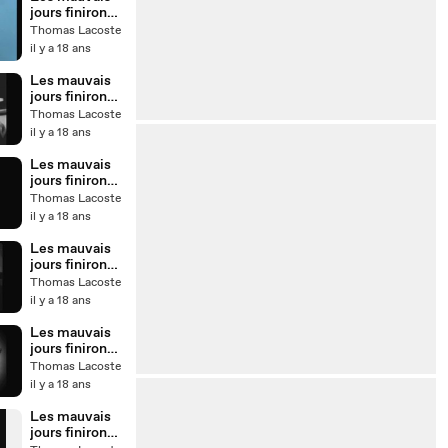
jours finiront -
Chapitre 8 -
Thomas Lacoste
immigration
il y a 18 ans
Les mauvais
jours finiront -
Chapitre 4 -
Thomas Lacoste
Gauche au
il y a 18 ans
pouvoir
Les mauvais
jours finiront -
Chap 7 -
Thomas Lacoste
tournant
il y a 18 ans
sécuritaire
Les mauvais
jours finiront -
Chapitre 3 -
Thomas Lacoste
droit du
il y a 18 ans
travail
Les mauvais
jours finiront -
Chap 6 -
Thomas Lacoste
délinquance
il y a 18 ans
financière
Les mauvais
jours finiront -