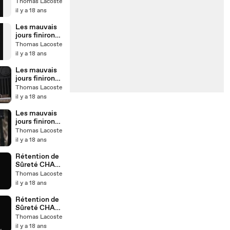
Chapitre 2 -
Thomas Lacoste
Les prisons
il y a 18 ans
Les mauvais
jours finiront -
Chapitre 1 -
Thomas Lacoste
1968
il y a 18 ans
Les mauvais
jours finiront -
Chapitre 9 - le
Thomas Lacoste
parquet, la
il y a 18 ans
LDH
Les mauvais
jours finiront -
introduction -
Thomas Lacoste
20e siècle
il y a 18 ans
Rétention de
Sûreté CHAP
IV
Thomas Lacoste
il y a 18 ans
Rétention de
Sûreté CHAP
III
Thomas Lacoste
il y a 18 ans