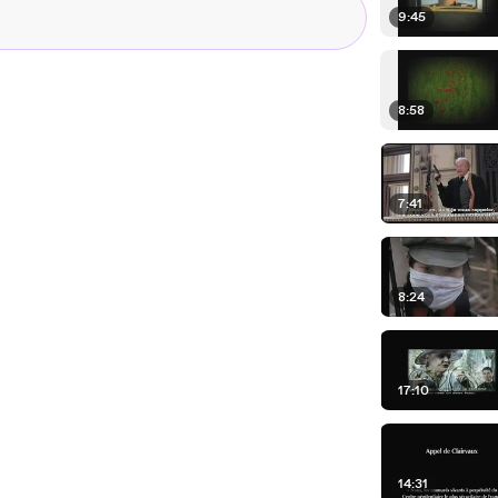
9:45
8:58
7:41
8:24
17:10
14:31