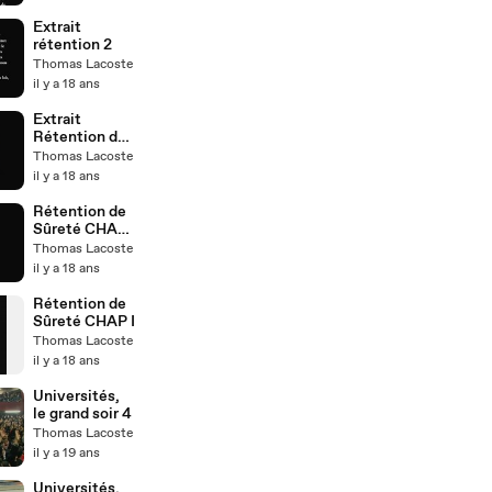
Extrait
rétention 2
Thomas Lacoste
il y a 18 ans
Extrait
Rétention de
sûreté
Thomas Lacoste
il y a 18 ans
Rétention de
Sûreté CHAP
II
Thomas Lacoste
il y a 18 ans
Rétention de
Sûreté CHAP I
Thomas Lacoste
il y a 18 ans
Universités,
le grand soir 4
Thomas Lacoste
il y a 19 ans
Universités,