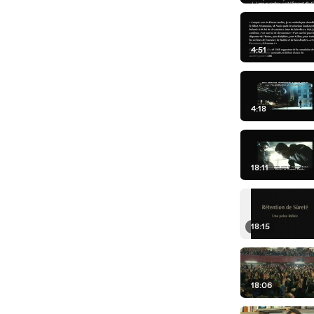
4:51
4:18
18:11
18:15
18:06