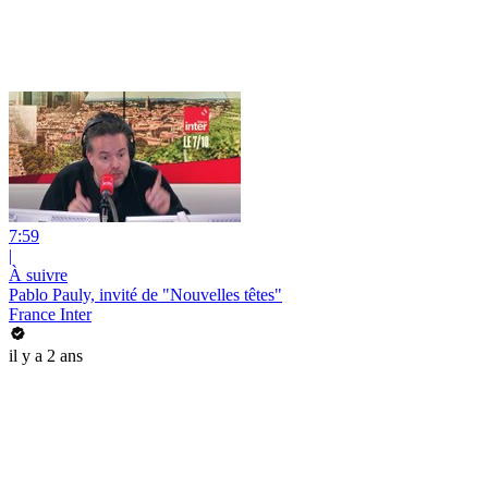
7:59
|
À suivre
Pablo Pauly, invité de "Nouvelles têtes"
France Inter
il y a 2 ans