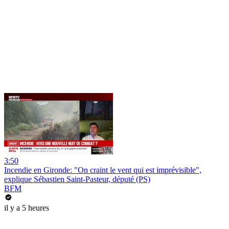
3:50
Incendie en Gironde: "On craint le vent qui est imprévisible",
explique Sébastien Saint-Pasteur, député (PS)
BFM
il y a 5 heures