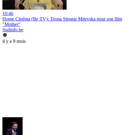
10:46
Home Cinéma (Be TV): Teona Strugar Mitevska pour son film
"Mother"
Sudinfo.be
il y a 9 mois