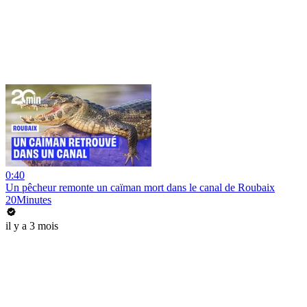
0:40
Un pêcheur remonte un caïman mort dans le canal de Roubaix
20Minutes
il y a 3 mois