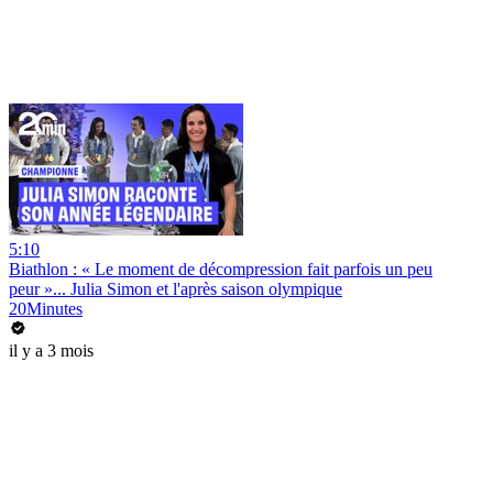
5:10
Biathlon : « Le moment de décompression fait parfois un peu
peur »... Julia Simon et l'après saison olympique
20Minutes
il y a 3 mois