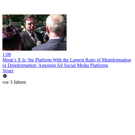
1:08
Musk’s X Is ‘the Platform With the Largest Ratio of Misinformation
or Disinformation’ Amongst All Social Media Platforms
Veuer
vor 3 Jahren