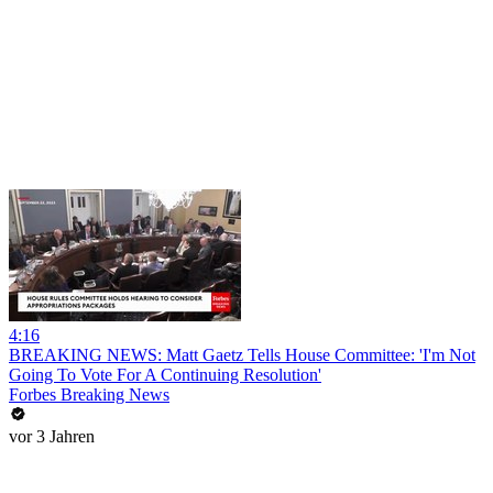
4:16
BREAKING NEWS: Matt Gaetz Tells House Committee: 'I'm Not
Going To Vote For A Continuing Resolution'
Forbes Breaking News
vor 3 Jahren