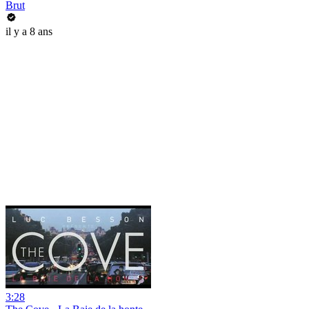
Brut
il y a 8 ans
3:28