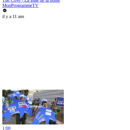
The Cove - La Baie de la honte
MonProgrammeTV
il y a 11 ans
1:00