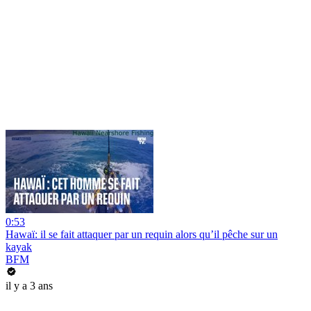
0:53
Hawaï: il se fait attaquer par un requin alors qu’il pêche sur un
kayak
BFM
il y a 3 ans