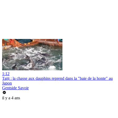
1:12
Taiji : la chasse aux dauphins reprend dans la "baie de la honte" au
Japon
Gentside Savoir
il y a 4 ans