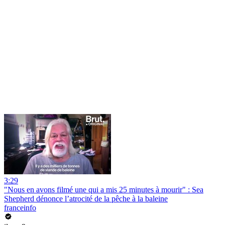
3:29
"Nous en avons filmé une qui a mis 25 minutes à mourir" : Sea
Shepherd dénonce l’atrocité de la pêche à la baleine
franceinfo