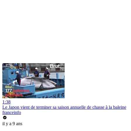
1:38
Le Japon vient de terminer sa saison annuelle de chasse à la baleine
franceinfo
il y a 9 ans