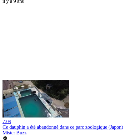
il y a 9 ans
7:09
Ce dauphin a été abandonné dans ce parc zoologique (Japon)
Mister Buzz