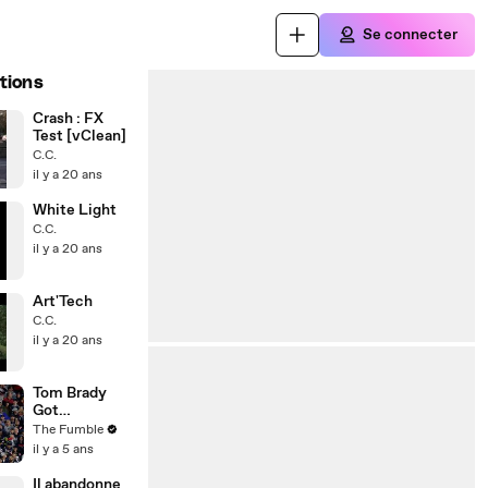
Se connecter
tions
Crash : FX
Test [vClean]
C.C.
il y a 20 ans
White Light
C.C.
il y a 20 ans
Art'Tech
C.C.
il y a 20 ans
Tom Brady
Got
INSANELY
The Fumble
Booed By
il y a 5 ans
Patriots Fans
In His Return
Il abandonne