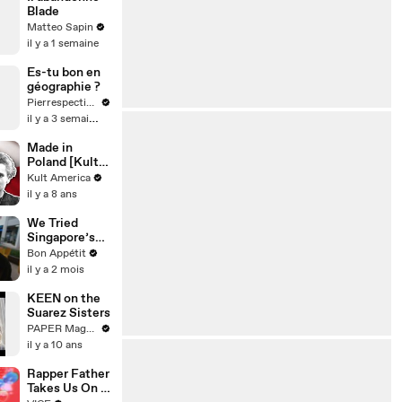
To Gillette
Blade
Stadium
Matteo Sapin
il y a 1 semaine
Es-tu bon en
géographie ?
Pierrespectives
il y a 3 semaines
Made in
Poland [Kult
America]
Kult America
il y a 8 ans
We Tried
Singapore’s
Legendary
Bon Appétit
Chili Crab
il y a 2 mois
KEEN on the
Suarez Sisters
PAPER Magazine
il y a 10 ans
Rapper Father
Takes Us On a