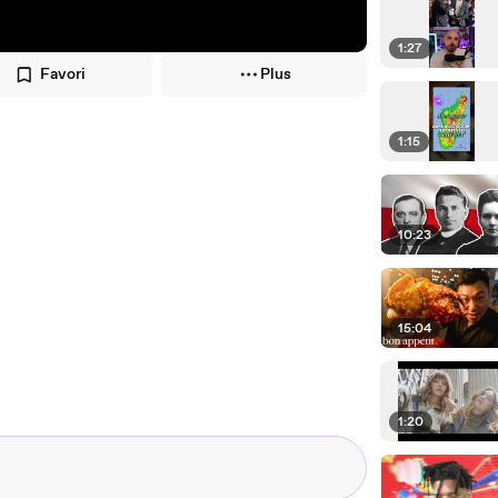
1:27
Favori
Plus
1:15
10:23
15:04
1:20