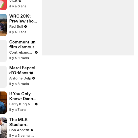
Psychedelic
VICE
Trip to Taco
il y a 6 ans
Bell
WRC 2018:
Preview show
of Rally
Red Bull
Portugal.
il y a 8 ans
Comment un
film d'amour
français des
Contrebande Films
années 60 a
il y a 8 mois
inventé le
langage des
Merci l’epcol
films de
d’Orléans ❤️
gangsters
Antoine Delp
modernes
il y a 3 mois
(Jules et Jim)
If You Only
Knew: Danny
Pudi
Larry King Now on Ora.TV
il y a 7 ans
The MLB
Stadium
Making the
Bon Appétit
Best Food in
il y a 3 semaines