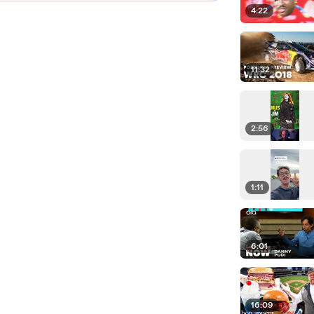
4:22
11:32
2:56
1:11
6:01
16:09