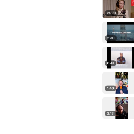
29:51
2:30
0:41
1:40
2:18