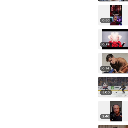
0:56
0:29
0:14
5:00
2:46