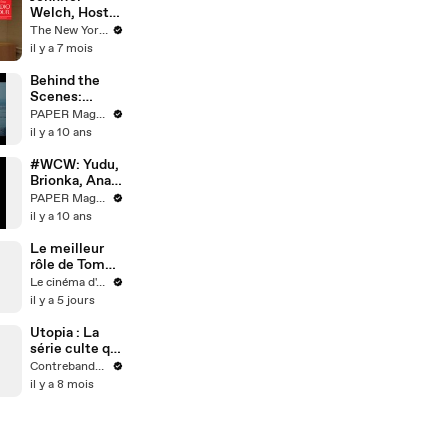
un homme
Welch, Host
visionnaire.
of the
The New Yorker
Podcast “I’ve
il y a 7 mois
Had It,” Goes
“Dark Woke” |
Behind the
The New
Scenes:
Yorker
PAPER ×
PAPER Magazine
Interview
Android Wear
il y a 10 ans
#WCW: Yudu,
Brionka, Ana
and Anna
PAPER Magazine
il y a 10 ans
Le meilleur
rôle de Tom
Holland
Le cinéma d'Amaury
il y a 5 jours
Utopia : La
série culte qui
prédit l'avenir
Contrebande Films
et hante les
il y a 8 mois
paranoïaques