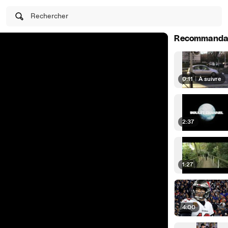
Rechercher
Recommanda
0:11
|
À suivre
2:37
1:27
4:00