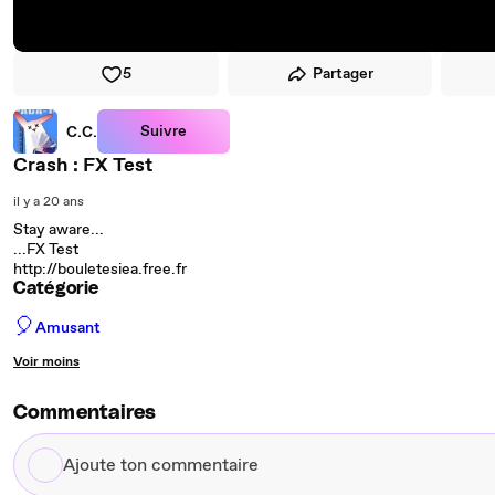
5
Partager
Suivre
C.C.
Crash : FX Test
il y a 20 ans
Stay aware...
...FX Test
http://bouletesiea.free.fr
Catégorie
🎈
Amusant
Voir moins
Commentaires
Ajoute
ton