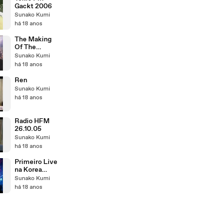
Gackt 2006
Sunako Kumi
há 18 anos
The Making
Of The
seventh nigth
Sunako Kumi
unplugged
há 18 anos
Ren
Sunako Kumi
há 18 anos
Radio HFM
26.10.05
Sunako Kumi
há 18 anos
Primeiro Live
na Korea
[News2006]
Sunako Kumi
há 18 anos