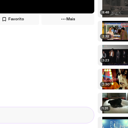
8:48
Favorito
Mais
2:32
3:23
2:30
1:31