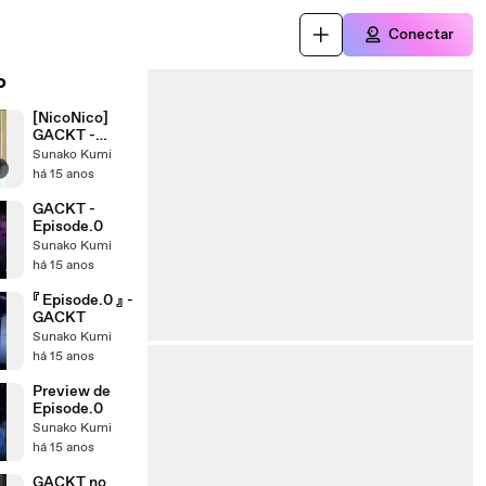
Conectar
o
[NicoNico]
GACKT -
Yellow Fried
Sunako Kumi
r
Chickenz
há 15 anos
Press
Conferencia
GACKT -
(09.06.2011)
Episode.0
Sunako Kumi
há 15 anos
『 Episode.0 』 -
GACKT
Sunako Kumi
há 15 anos
Preview de
Episode.0
Sunako Kumi
há 15 anos
GACKT no