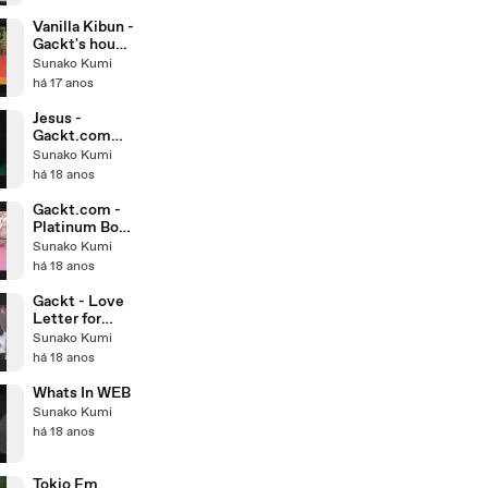
Vanilla Kibun -
Gackt's house
[19.11.2008
Sunako Kumi
part - 2]
há 17 anos
Jesus -
Gackt.com
[31.10.2008]
Sunako Kumi
há 18 anos
Gackt.com -
Platinum Box
IX
Sunako Kumi
[19.10.2008]
há 18 anos
Gackt - Love
Letter for
ASIAN Dears
Sunako Kumi
há 18 anos
Whats In WEB
Sunako Kumi
há 18 anos
Tokio Fm