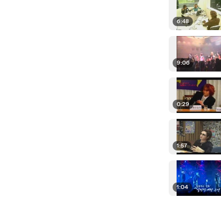
6:48
9:06
0:29
1:57
1:04