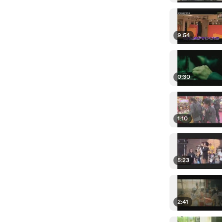
9:54
0:30
1:10
5:23
2:41