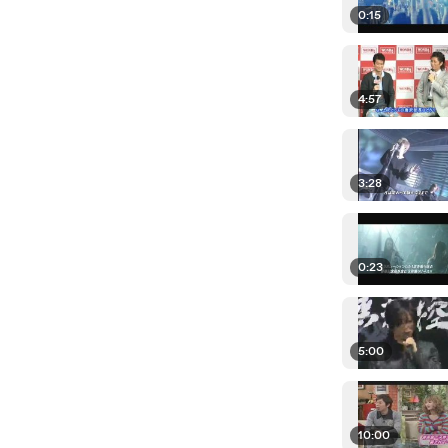
0:15
4:57
3:28
0:23
5:00
10:00