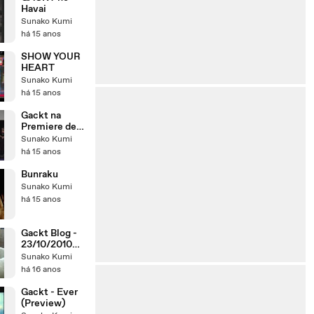
Havai
Sunako Kumi
há 15 anos
SHOW YOUR
HEART
Sunako Kumi
há 15 anos
Gackt na
Premiere de
Supernatural
Sunako Kumi
há 15 anos
Bunraku
Sunako Kumi
há 15 anos
Gackt Blog -
23/10/2010
(12:01)
Sunako Kumi
há 16 anos
Gackt - Ever
(Preview)