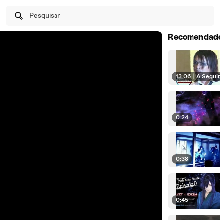
Pesquisar
Recomendad
13:06
|
A Segui
0:24
0:38
0:45