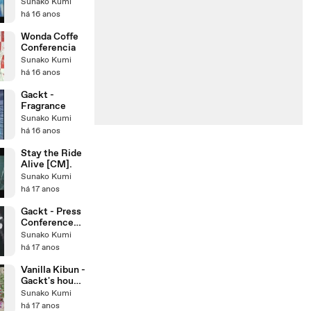
Sunako Kumi
há 16 anos
Wonda Coffe
Conferencia
Sunako Kumi
há 16 anos
Gackt -
Fragrance
Sunako Kumi
há 16 anos
Stay the Ride
Alive [CM].
Sunako Kumi
há 17 anos
Gackt - Press
Conference
sobre
Sunako Kumi
NemuriXGAC
há 17 anos
KT
(11.05.2009)
Vanilla Kibun -
Gackt's house
[19.11.2008
Sunako Kumi
part - 1]
há 17 anos