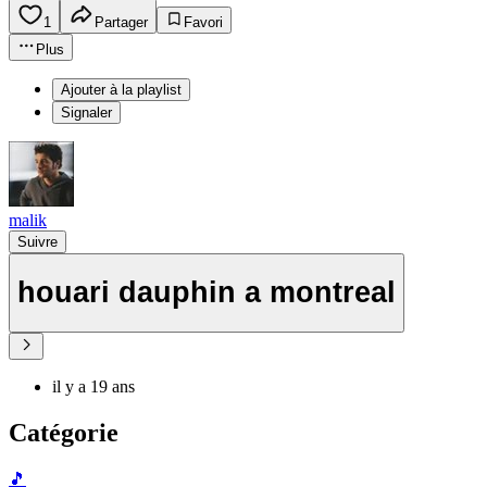
1
Partager
Favori
Plus
Ajouter à la playlist
Signaler
malik
Suivre
houari dauphin a montreal
il y a 19 ans
Catégorie
🎵