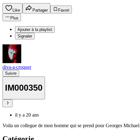
Like
Partager
Favori
Plus
Ajouter à la playlist
Signaler
diva-a-croquer
Suivre
IM000350
il y a 20 ans
Voila un collegue de mon homme qui se prend pour Georges Michael
Catégorie