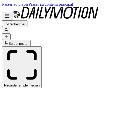
Passer au player
Passer au contenu principal
Rechercher
Se connecter
Regarder en plein écran