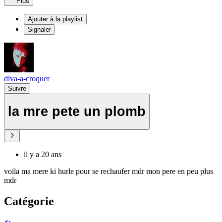
Plus
Ajouter à la playlist
Signaler
diva-a-croquer
Suivre
la mre pete un plomb
il y a 20 ans
voila ma mere ki hurle pour se rechaufer mdr mon pere en peu plus
mdr
Catégorie