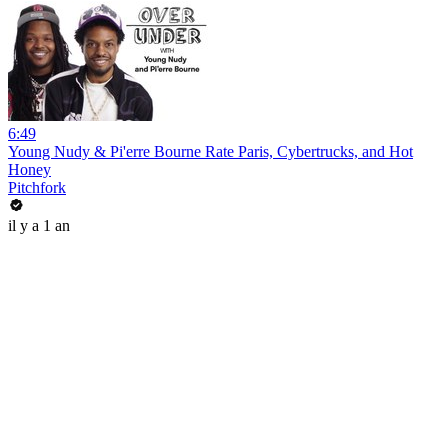
6:49
Young Nudy & Pi'erre Bourne Rate Paris, Cybertrucks, and Hot
Honey
Pitchfork
il y a 1 an