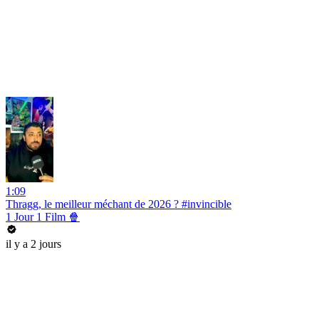
1:09
Thragg, le meilleur méchant de 2026 ? #invincible
1 Jour 1 Film 🍿
il y a 2 jours