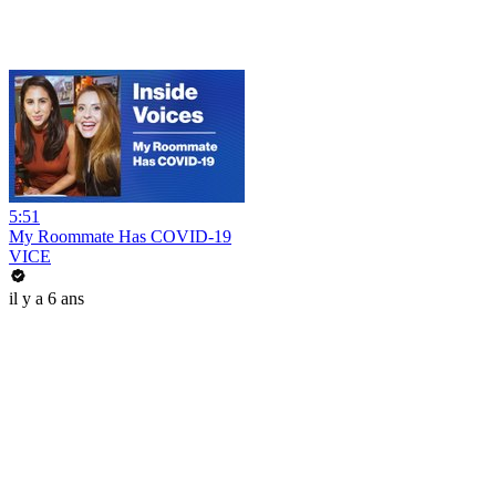
5:51
My Roommate Has COVID-19
VICE
il y a 6 ans