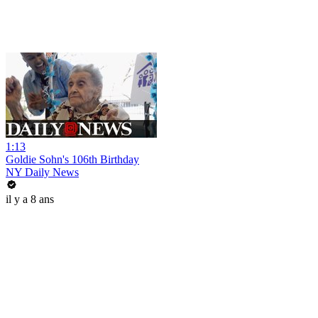
1:13
Goldie Sohn's 106th Birthday
NY Daily News
il y a 8 ans