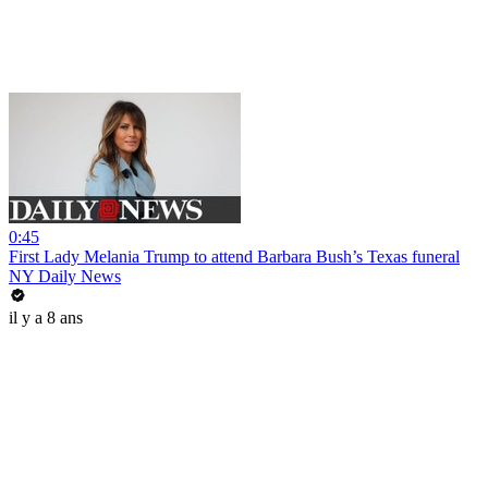
0:45
First Lady Melania Trump to attend Barbara Bush’s Texas funeral
NY Daily News
il y a 8 ans