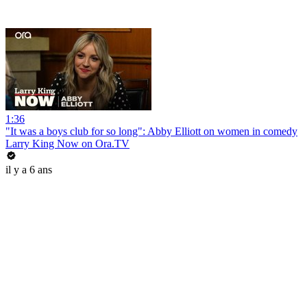
1:36
"It was a boys club for so long": Abby Elliott on women in comedy
Larry King Now on Ora.TV
il y a 6 ans