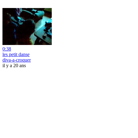
0:38
les petit danse
diva-a-croquer
il y a 20 ans