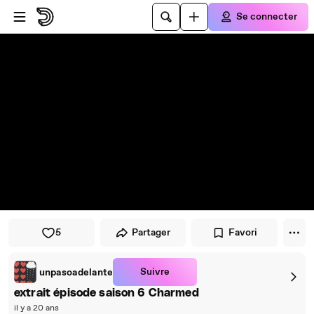
Passer au player
Passer au contenu principal
Se connecter
5
Partager
Favori
Suivre
unpasoadelante
extrait épisode saison 6 Charmed
il y a 20 ans