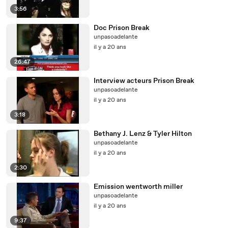
3:56
Doc Prison Break
unpasoadelante
il y a 20 ans
26:47
Interview acteurs Prison Break
unpasoadelante
il y a 20 ans
3:18
Bethany J. Lenz & Tyler Hilton
unpasoadelante
il y a 20 ans
2:30
Emission wentworth miller
unpasoadelante
il y a 20 ans
9:37