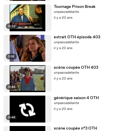
Tournage Prison Break
unpasoadelante
il y a 20 ans
0:32
extrait OTH épisode 403
unpasoadelante
il y a 20 ans
1:16
scène coupée OTH 403
unpasoadelante
il y a 20 ans
0:45
générique saison 4 OTH
unpasoadelante
il y a 20 ans
0:45
scène coupée n°3 OTH