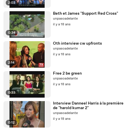
2:03
Beth et James "Support Red Cross"
unpasoadelante
il y a 18 ans
0:34
Oth interview cw upfronts
unpasoadelante
il y a 18 ans
2:14
Free 2 be green
unpasoadelante
il y a 18 ans
0:33
Interview Danneel Harris à la première
de "harold kumar 2"
unpasoadelante
il y a 18 ans
0:12