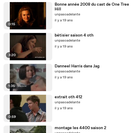
Bonne année 2008 du cast de One Tree
Hill
unpasoadelante
il y a 19 ans
0:15
bétisier saison 4 oth
unpasoadelante
il y a 19 ans
3:20
Danneel Harris dans Jag
unpasoadelante
il y a 19 ans
1:35
extrait oth 412
unpasoadelante
il y a 19 ans
0:59
montage les 4400 saison 2