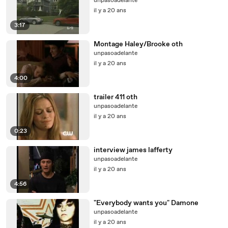
unpasoadelante
il y a 20 ans
3:17
Montage Haley/Brooke oth
unpasoadelante
il y a 20 ans
4:00
trailer 411 oth
unpasoadelante
il y a 20 ans
0:23
interview james lafferty
unpasoadelante
il y a 20 ans
4:56
"Everybody wants you" Damone
unpasoadelante
il y a 20 ans