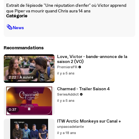
Extrait de l'épisode "Une réputation d'enfer" où Victor apprend
que Piper va mourir quand Chris aura 14 ans
Catégorie
🗞
News
Recommandations
Love, Victor - bande-annonce de la
saison 2 (VO)
PremiereFR
il y a 5 ans
2:22
|
À suivre
Charmed - Trailer Saison 4
SeriesAddict
il y a 5 ans
0:37
ITW Arctic Monkeys sur Canal +
unpasoadelante
il y a 18 ans