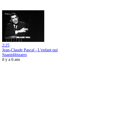
2:25
Jean-Claude Pascal - L'enfant qui
Spanishbizarro
il y a 6 ans