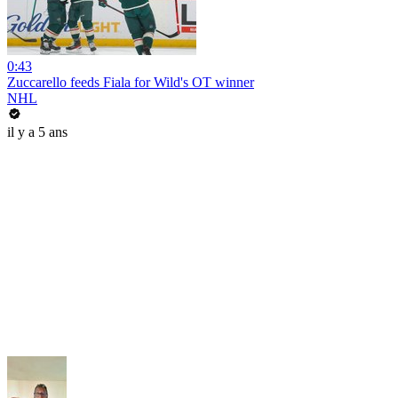
0:43
Zuccarello feeds Fiala for Wild's OT winner
NHL
il y a 5 ans