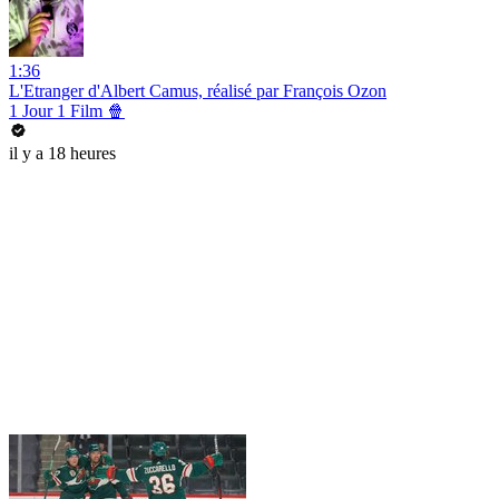
1:36
L'Etranger d'Albert Camus, réalisé par François Ozon
1 Jour 1 Film 🍿
il y a 18 heures