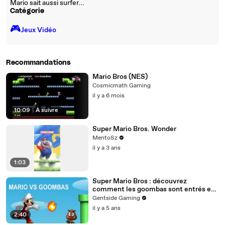
Mario sait aussi surfer...
Catégorie
🎮️
Jeux Vidéo
Recommandations
Mario Bros (NES)
Cosmicmath Gaming
il y a 6 mois
10:09
|
À suivre
Super Mario Bros. Wonder
MentoSz
il y a 3 ans
1:03
Super Mario Bros : découvrez
comment les goombas sont entrés en
guerre contre Mario
Gentside Gaming
il y a 5 ans
2:40