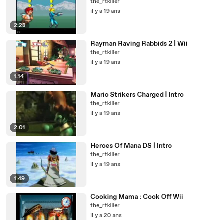
the_rtkiller
il y a 19 ans
2:28
Rayman Raving Rabbids 2 | Wii
the_rtkiller
il y a 19 ans
1:14
Mario Strikers Charged | Intro
the_rtkiller
il y a 19 ans
2:01
Heroes Of Mana DS | Intro
the_rtkiller
il y a 19 ans
1:49
Cooking Mama : Cook Off Wii
the_rtkiller
il y a 20 ans