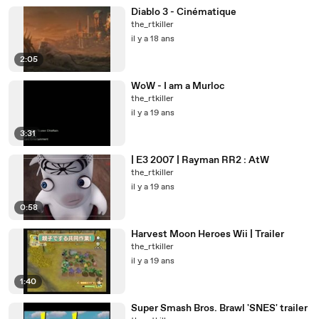
Diablo 3 - Cinématique
the_rtkiller
il y a 18 ans
2:05
WoW - I am a Murloc
the_rtkiller
il y a 19 ans
3:31
| E3 2007 | Rayman RR2 : AtW
the_rtkiller
il y a 19 ans
0:58
Harvest Moon Heroes Wii | Trailer
the_rtkiller
il y a 19 ans
1:40
Super Smash Bros. Brawl 'SNES' trailer