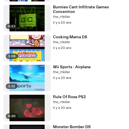
Bunnies Cant Infiltrate Games
Convention
the_rtkiller
il y a 20 ans
0:53
Cooking Mama DS
the_rtkiller
il y a 20 ans
3:09
Wii Sports : Airplane
the_rtkiller
il y a 20 ans
3:32
Rule Of Rose PS2
the_rtkiller
il y a 20 ans
6:30
Monster Bomber DS