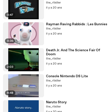
the_rtkiller
il y a 20 ans
0:47
Rayman Raving Rabbids : Les Bunnies
the_rtkiller
il y a 20 ans
0:35
Death Jr. And The Science Fair Of
Doom
the_rtkiller
il y a 20 ans
2:03
Console Nintendo DS Lite
the_rtkiller
il y a 20 ans
6:48
Naruto Story
the_rtkiller
il y a 20 ans