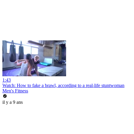
1:43
Watch: How to fake a brawl, according to a real-life stuntwoman
Men's Fitness
il y a 9 ans