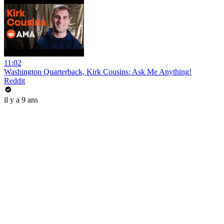
11:02
Washington Quarterback, Kirk Cousins: Ask Me Anything!
Reddit
il y a 9 ans