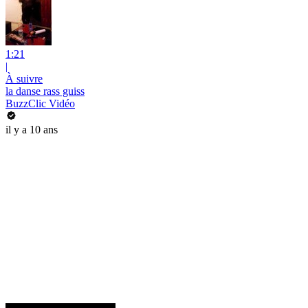
1:21
|
À suivre
la danse rass guiss
BuzzClic Vidéo
il y a 10 ans