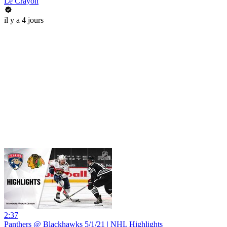
Le Crayon
il y a 4 jours
2:37
Panthers @ Blackhawks 5/1/21 | NHL Highlights