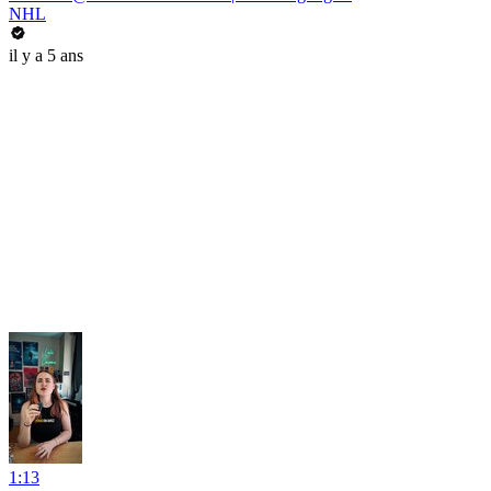
NHL
il y a 5 ans
1:13