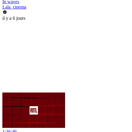
In waves
Lala_cinema
il y a 6 jours
1:36:49