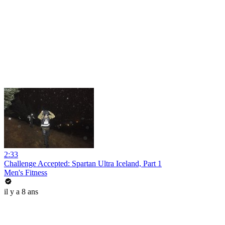
2:33
Challenge Accepted: Spartan Ultra Iceland, Part 1
Men's Fitness
il y a 8 ans