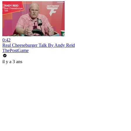
0:42
Real Cheeseburger Talk By Andy Reid
ThePostGame
il y a 3 ans