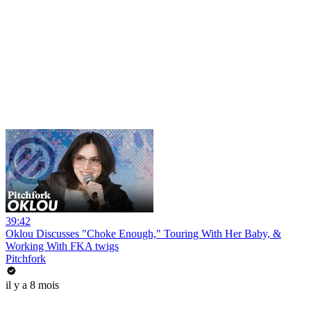
39:42
Oklou Discusses "Choke Enough," Touring With Her Baby, &
Working With FKA twigs
Pitchfork
il y a 8 mois