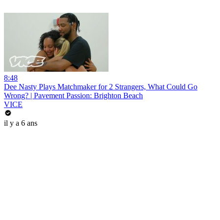
8:48
Dee Nasty Plays Matchmaker for 2 Strangers, What Could Go
Wrong? | Pavement Passion: Brighton Beach
VICE
il y a 6 ans