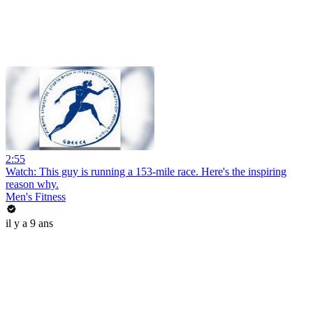
2:55
Watch: This guy is running a 153-mile race. Here's the inspiring
reason why.
Men's Fitness
il y a 9 ans