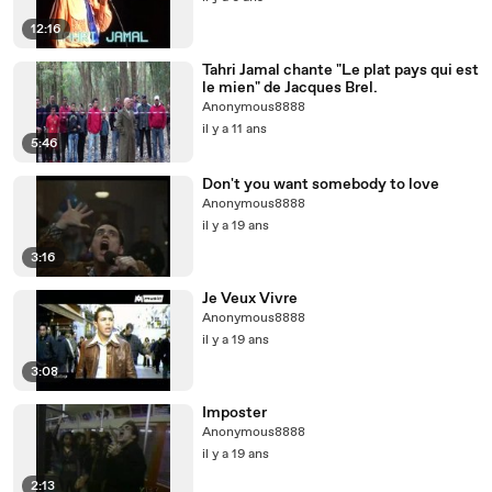
12:16
Tahri Jamal chante "Le plat pays qui est
le mien" de Jacques Brel.
Anonymous8888
il y a 11 ans
5:46
Don't you want somebody to love
Anonymous8888
il y a 19 ans
3:16
Je Veux Vivre
Anonymous8888
il y a 19 ans
3:08
Imposter
Anonymous8888
il y a 19 ans
2:13