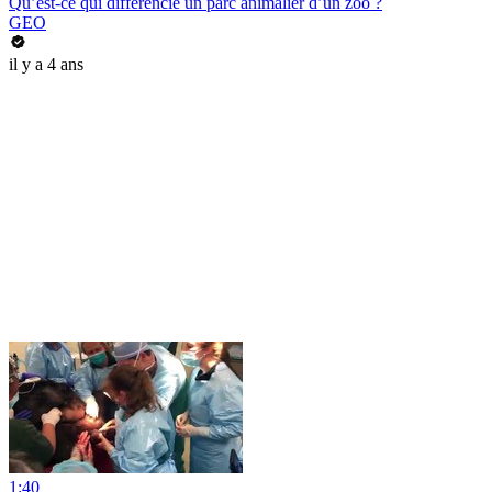
Qu’est-ce qui différencie un parc animalier d’un zoo ?
GEO
il y a 4 ans
1:40