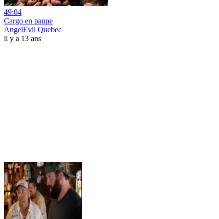
49:04
Cargo en panne
AngelEvil Quebec
il y a 13 ans