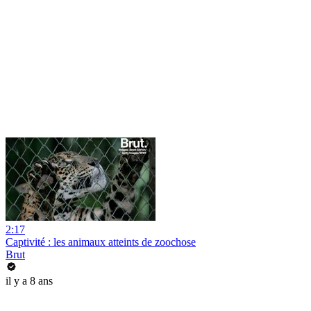
2:17
Captivité : les animaux atteints de zoochose
Brut
il y a 8 ans