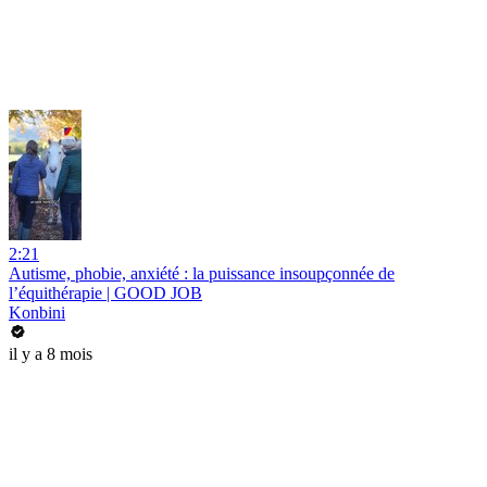
2:21
Autisme, phobie, anxiété : la puissance insoupçonnée de
l’équithérapie | GOOD JOB
Konbini
il y a 8 mois