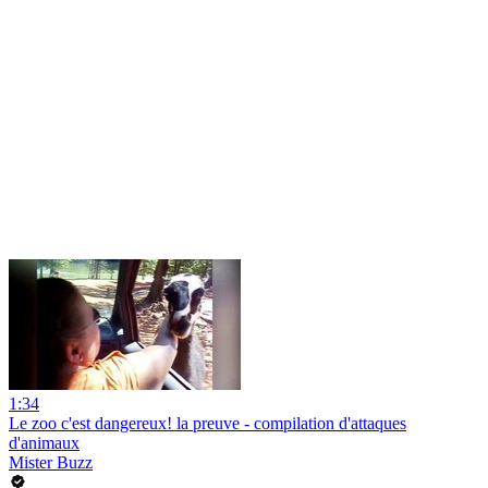
1:34
Le zoo c'est dangereux! la preuve - compilation d'attaques
d'animaux
Mister Buzz