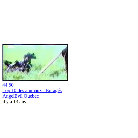
44:50
Top 10 des animaux - Enragés
AngelEvil Quebec
il y a 13 ans