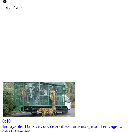
il y a 7 ans
0:40
Incroyable! Dans ce zoo, ce sont les humains qui sont en cage ...
OhMyMag FR