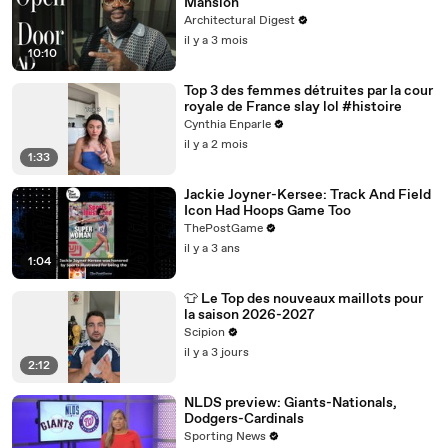
Mansion
Architectural Digest
il y a 3 mois
10:10
Top 3 des femmes détruites par la cour
royale de France slay lol #histoire
Cynthia Enparle
il y a 2 mois
1:33
Jackie Joyner-Kersee: Track And Field
Icon Had Hoops Game Too
ThePostGame
il y a 3 ans
1:04
👕 Le Top des nouveaux maillots pour
la saison 2026-2027
Scipion
il y a 3 jours
2:12
NLDS preview: Giants-Nationals,
Dodgers-Cardinals
Sporting News