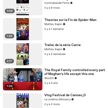
complexe de DARK
Contrebande Films
il y a 8 mois
3:59
Theories sur la Fin de Spider-Man
Matteo Sapin
il y a 1 semaine
1:26
Trailer de la série Carrie
Matteo Sapin
il y a 2 semaines
2:17
The Royal Family controlled every part
of Meghan’s life except this one
Wochit
il y a 5 ans
1:05
Vlog Festival de Cannes j3
Le cinéma d'Amaury
il y a 2 mois