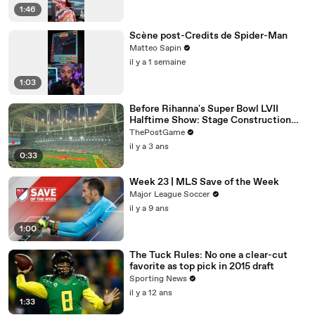
1:46
Scène post-Credits de Spider-Man
Matteo Sapin
il y a 1 semaine
1:03
Before Rihanna's Super Bowl LVII
Halftime Show: Stage Construction
Timelapse
ThePostGame
il y a 3 ans
0:33
Week 23 | MLS Save of the Week
Major League Soccer
il y a 9 ans
1:00
The Tuck Rules: No one a clear-cut
favorite as top pick in 2015 draft
Sporting News
il y a 12 ans
1:33