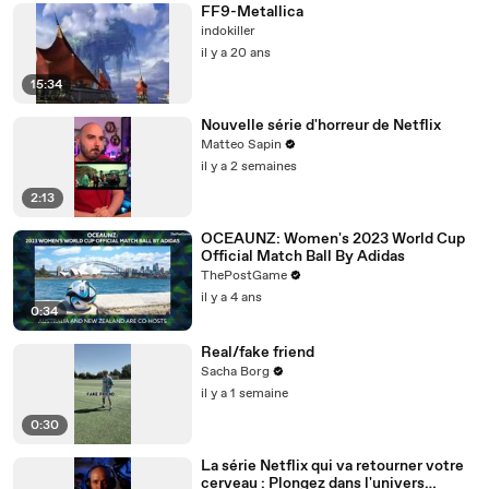
FF9-Metallica
indokiller
il y a 20 ans
15:34
Nouvelle série d'horreur de Netflix
Matteo Sapin
il y a 2 semaines
2:13
OCEAUNZ: Women's 2023 World Cup
Official Match Ball By Adidas
ThePostGame
il y a 4 ans
0:34
Real/fake friend
Sacha Borg
il y a 1 semaine
0:30
La série Netflix qui va retourner votre
cerveau : Plongez dans l'univers