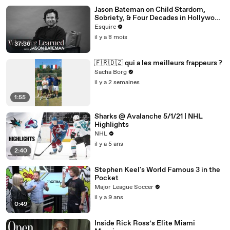
Jason Bateman on Child Stardom,
Sobriety, & Four Decades in Hollywood
| What I’ve Learned | Esquire
Esquire
il y a 8 mois
37:36
🇫🇷🇩🇿 qui a les meilleurs frappeurs ?
Sacha Borg
il y a 2 semaines
1:55
Sharks @ Avalanche 5/1/21 | NHL
Highlights
NHL
il y a 5 ans
2:40
Stephen Keel's World Famous 3 in the
Pocket
Major League Soccer
il y a 9 ans
0:49
Inside Rick Ross’s Elite Miami