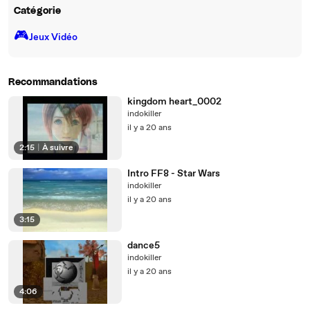
Catégorie
🎮️
Jeux Vidéo
Recommandations
kingdom heart_0002
indokiller
il y a 20 ans
2:15
|
À suivre
Intro FF8 - Star Wars
indokiller
il y a 20 ans
3:15
dance5
indokiller
il y a 20 ans
4:06