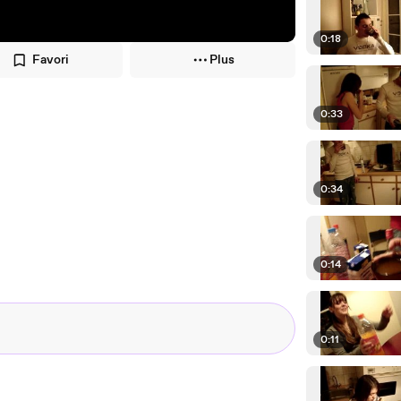
0:18
Favori
Plus
0:33
0:34
0:14
0:11