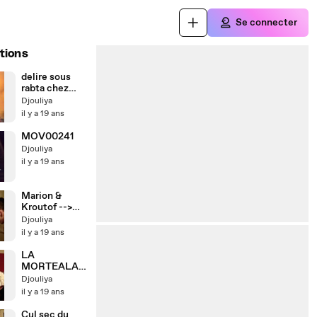
Se connecter
tions
delire sous
rabta chez
anastaz
Djouliya
il y a 19 ans
MOV00241
Djouliya
il y a 19 ans
Marion &
Kroutof -->
Eclatass /
Djouliya
cerceuil
il y a 19 ans
LA
MORTEALA
VODKA
Djouliya
DWORAKOFF
il y a 19 ans
^^
Cul sec du