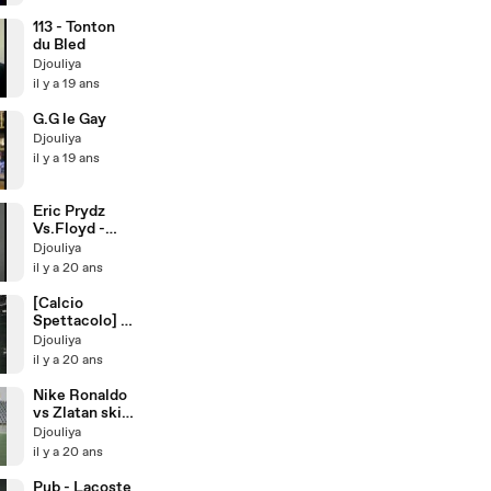
113 - Tonton
du Bled
Djouliya
il y a 19 ans
G.G le Gay
Djouliya
il y a 19 ans
Eric Prydz
Vs.Floyd -
Proper
Djouliya
Education
il y a 20 ans
[Calcio
Spettacolo] -
Cristiano
Djouliya
Ronaldo
il y a 20 ans
Nike Ronaldo
vs Zlatan skill
fr high
Djouliya
il y a 20 ans
Pub - Lacoste