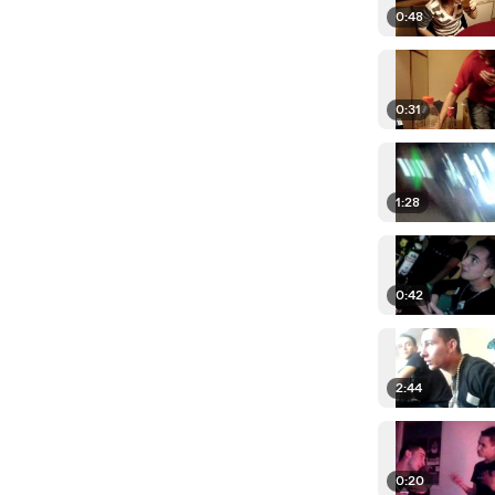
0:48
0:31
1:28
0:42
2:44
0:20