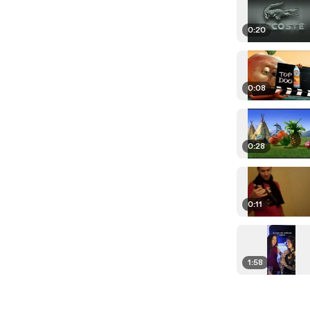
0:20
0:08
0:28
0:11
1:58