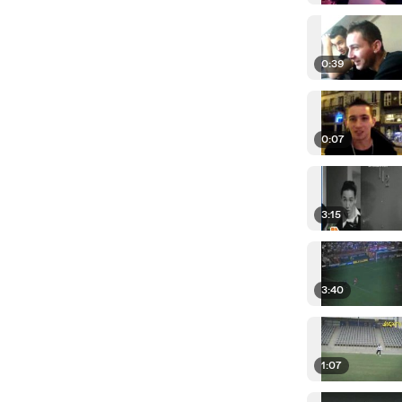
0:39
0:07
3:15
3:40
1:07