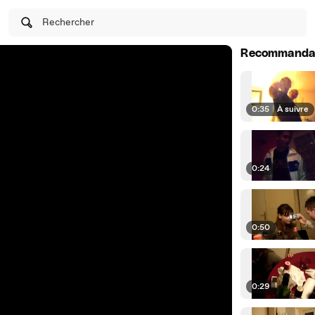
Rechercher
Recommanda
0:35
|
À suivre
0:24
0:50
0:29