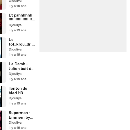
PASSE PAS
Djouliya
il y a 19 ans
Et pahhhhhh
!!!!!!!!!!!!!!!!!!!!!!!
!
Djouliya
il y a 19 ans
Le
tof_krou_drin
k chz djouliya
Djouliya
il y a 19 ans
Le Darsh -
Julien boit du
Tof_Krou_Drin
Djouliya
k
il y a 19 ans
Tonton du
bled 113
Djouliya
il y a 19 ans
Superman -
Eminem by
Nohanentais
Djouliya
il y a 19 ans