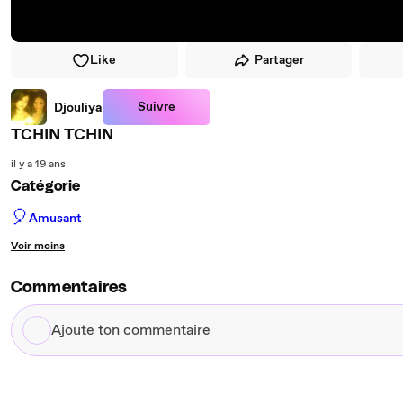
Like
Partager
Suivre
Djouliya
TCHIN TCHIN
il y a 19 ans
Catégorie
🎈
Amusant
Voir moins
Commentaires
Ajoute
ton
commentaire