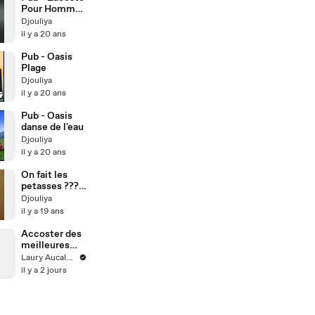
Pour Homme
- 2003
Djouliya
il y a 20 ans
Pub - Oasis
Plage
Djouliya
il y a 20 ans
Pub - Oasis
danse de l'eau
Djouliya
il y a 20 ans
On fait les
petasses ???!!
^^
Djouliya
il y a 19 ans
Accoster des
meilleures
copines
Laury Aucalme
il y a 2 jours