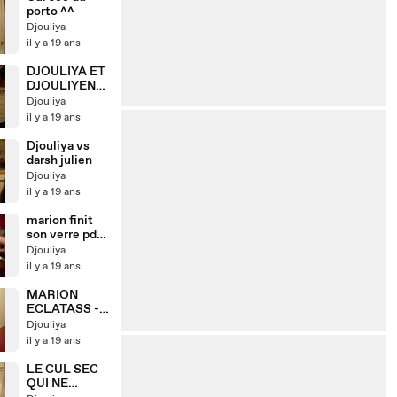
porto ^^
Djouliya
il y a 19 ans
DJOULIYA ET
DJOULIYEN
ET MARION
Djouliya
TEXTO
il y a 19 ans
Djouliya vs
darsh julien
Djouliya
il y a 19 ans
marion finit
son verre pdt
le "tchin"
Djouliya
il y a 19 ans
MARION
ECLATASS -
LA CUITE
Djouliya
il y a 19 ans
LE CUL SEC
QUI NE