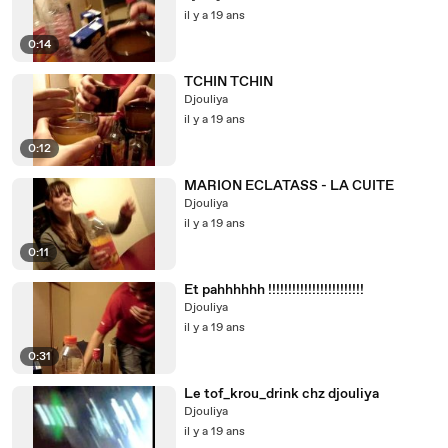
il y a 19 ans
0:14
TCHIN TCHIN
Djouliya
il y a 19 ans
0:12
MARION ECLATASS - LA CUITE
Djouliya
il y a 19 ans
0:11
Et pahhhhhh !!!!!!!!!!!!!!!!!!!!!!!!
Djouliya
il y a 19 ans
0:31
Le tof_krou_drink chz djouliya
Djouliya
il y a 19 ans