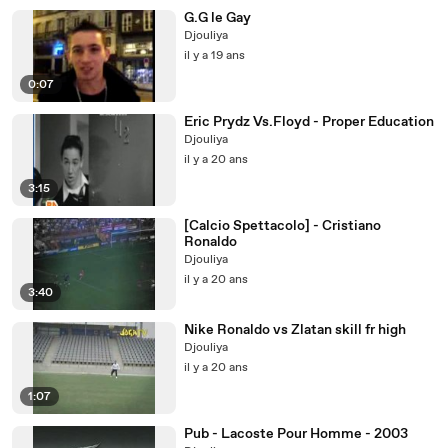
G.G le Gay
Djouliya
il y a 19 ans
0:07
Eric Prydz Vs.Floyd - Proper Education
Djouliya
il y a 20 ans
3:15
[Calcio Spettacolo] - Cristiano
Ronaldo
Djouliya
il y a 20 ans
3:40
Nike Ronaldo vs Zlatan skill fr high
Djouliya
il y a 20 ans
1:07
Pub - Lacoste Pour Homme - 2003