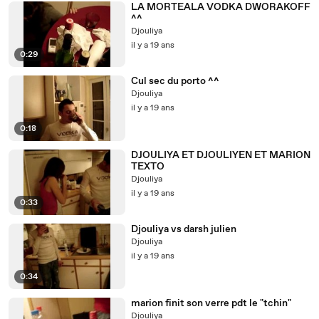
LA MORTEALA VODKA DWORAKOFF
^^
Djouliya
il y a 19 ans
0:29
Cul sec du porto ^^
Djouliya
il y a 19 ans
0:18
DJOULIYA ET DJOULIYEN ET MARION
TEXTO
Djouliya
il y a 19 ans
0:33
Djouliya vs darsh julien
Djouliya
il y a 19 ans
0:34
marion finit son verre pdt le "tchin"
Djouliya