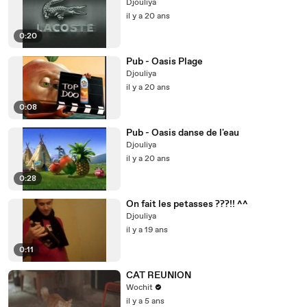
Djouliya
il y a 20 ans
0:20
Pub - Oasis Plage
Djouliya
il y a 20 ans
0:08
Pub - Oasis danse de l'eau
Djouliya
il y a 20 ans
0:28
On fait les petasses ???!! ^^
Djouliya
il y a 19 ans
0:11
CAT REUNION
Wochit
il y a 5 ans