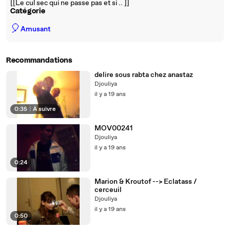
[[Le cul sec qui ne passe pas et si .. ]]
Catégorie
🎈
Amusant
Recommandations
delire sous rabta chez anastaz
Djouliya
il y a 19 ans
0:35
|
À suivre
MOV00241
Djouliya
il y a 19 ans
0:24
Marion & Kroutof --> Eclatass /
cerceuil
Djouliya
il y a 19 ans
0:50