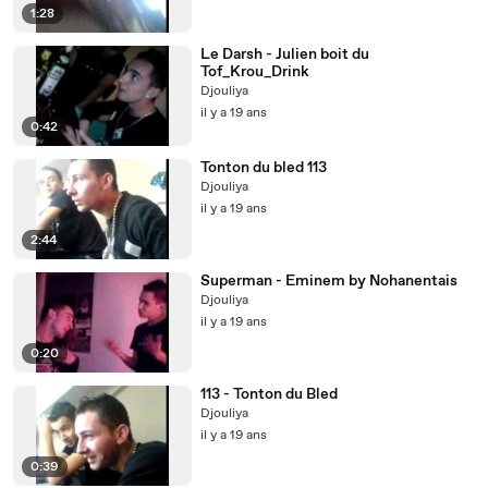
1:28
Le Darsh - Julien boit du
Tof_Krou_Drink
Djouliya
il y a 19 ans
0:42
Tonton du bled 113
Djouliya
il y a 19 ans
2:44
Superman - Eminem by Nohanentais
Djouliya
il y a 19 ans
0:20
113 - Tonton du Bled
Djouliya
il y a 19 ans
0:39