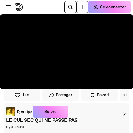
Passer au player
Passer au contenu principal
Se connecter
Like
Partager
Favori
Suivre
Djouliya
LE CUL SEC QUI NE PASSE PAS
il y a 19 ans