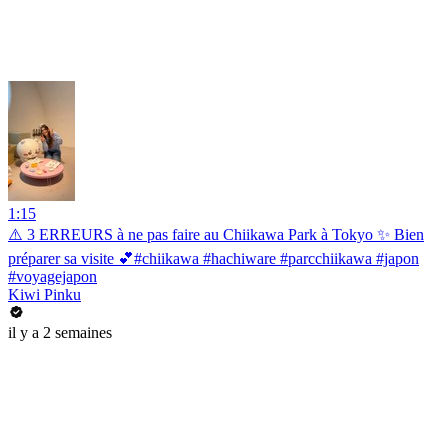
1:15
⚠️ 3 ERREURS à ne pas faire au Chiikawa Park à Tokyo ✨ Bien
préparer sa visite 💕#chiikawa #hachiware #parcchiikawa #japon
#voyagejapon
Kiwi Pinku
il y a 2 semaines