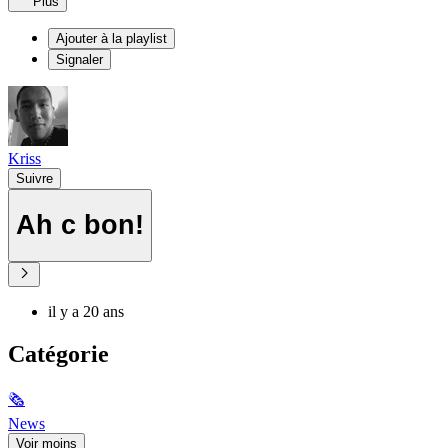
Plus
Ajouter à la playlist
Signaler
Kriss
Suivre
Ah c bon!
il y a 20 ans
Catégorie
🗞
News
Voir moins