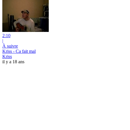
2:10
|
À suivre
Kriss - Ca fait mal
Kriss
il y a 18 ans