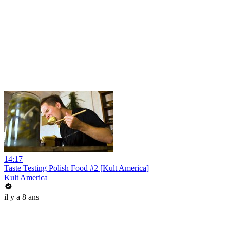
14:17
Taste Testing Polish Food #2 [Kult America]
Kult America
il y a 8 ans