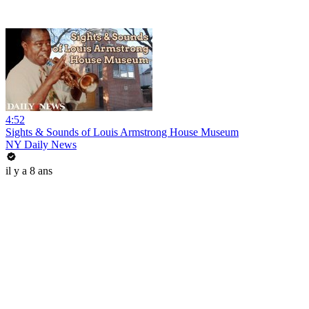
4:52
Sights & Sounds of Louis Armstrong House Museum
NY Daily News
il y a 8 ans