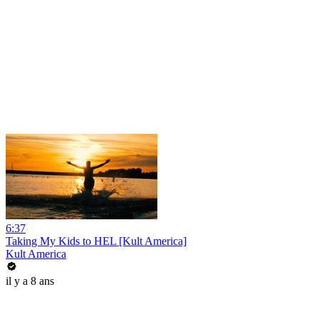
6:37
Taking My Kids to HEL [Kult America]
Kult America
il y a 8 ans