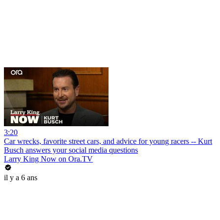
3:20
Car wrecks, favorite street cars, and advice for young racers -- Kurt
Busch answers your social media questions
Larry King Now on Ora.TV
il y a 6 ans