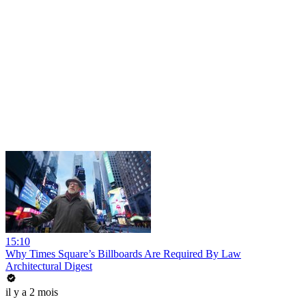
15:10
Why Times Square’s Billboards Are Required By Law
Architectural Digest
il y a 2 mois