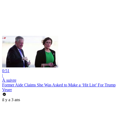
0:51
|
À suivre
Former Aide Claims She Was Asked to Make a ‘Hit List’ For Trump
Veuer
il y a 3 ans