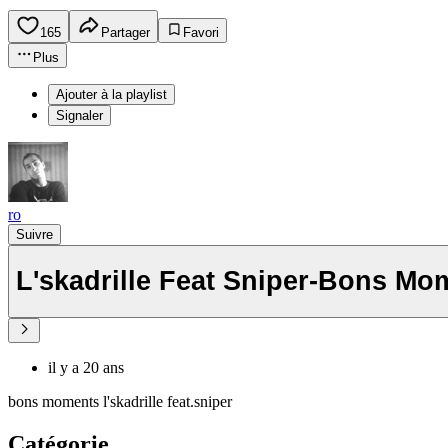
165
Partager
Favori
Plus
Ajouter à la playlist
Signaler
ro
Suivre
L'skadrille Feat Sniper-Bons Mo
il y a 20 ans
bons moments l'skadrille feat.sniper
Catégorie