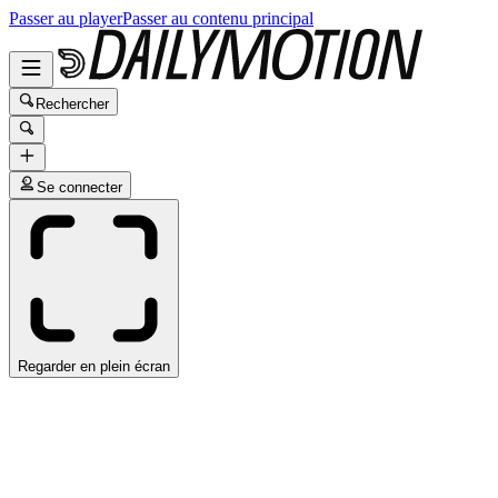
Passer au player
Passer au contenu principal
Rechercher
Se connecter
Regarder en plein écran