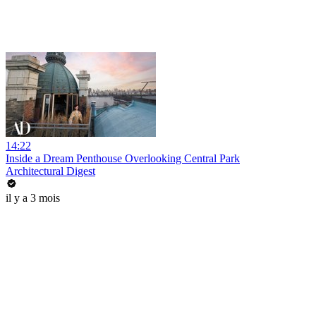
14:22
Inside a Dream Penthouse Overlooking Central Park
Architectural Digest
il y a 3 mois