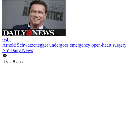
0:42
Arnold Schwarzenegger undergoes emergency open-heart surgery
NY Daily News
il y a 8 ans