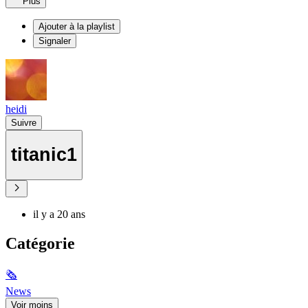
Plus
Ajouter à la playlist
Signaler
heidi
Suivre
titanic1
il y a 20 ans
Catégorie
🗞
News
Voir moins