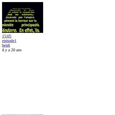
15:05
episode1
heidi
il y a 20 ans