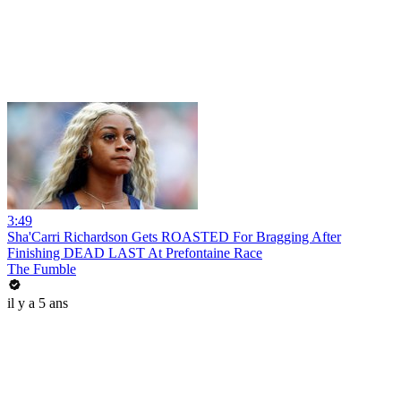
3:49
Sha'Carri Richardson Gets ROASTED For Bragging After
Finishing DEAD LAST At Prefontaine Race
The Fumble
il y a 5 ans