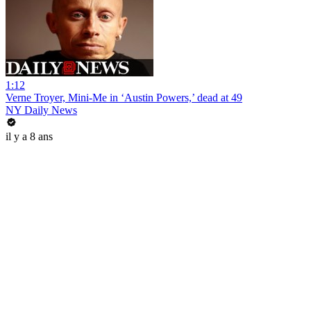
1:12
Verne Troyer, Mini-Me in ‘Austin Powers,’ dead at 49
NY Daily News
il y a 8 ans