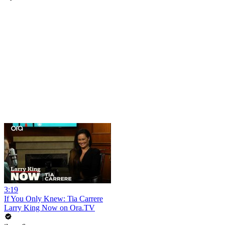
3:19
If You Only Knew: Tia Carrere
Larry King Now on Ora.TV