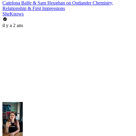
Caitríona Balfe & Sam Heughan on Outlander Chemistry,
Relationship & First Impressions
SheKnows
il y a 2 ans