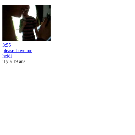
3:55
please Love me
heidi
il y a 19 ans