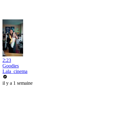
2:23
Goodies
Lala_cinema
il y a 1 semaine