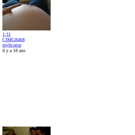
1:31
CIMG8468
mylicoeur
il y a 18 ans