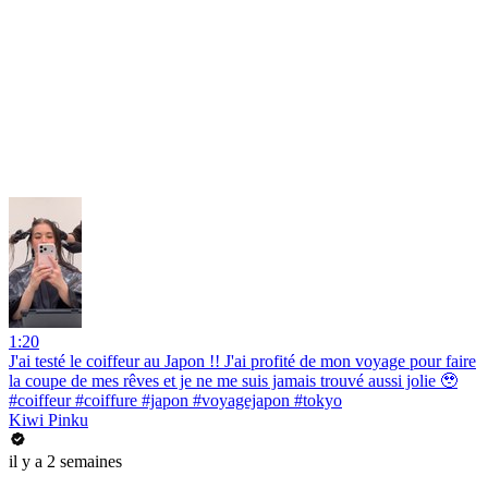
1:20
J'ai testé le coiffeur au Japon !! J'ai profité de mon voyage pour faire
la coupe de mes rêves et je ne me suis jamais trouvé aussi jolie 🥹
#coiffeur #coiffure #japon #voyagejapon #tokyo
Kiwi Pinku
il y a 2 semaines