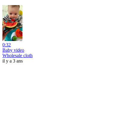
0:32
Baby video
Wholesale cloth
il y a 3 ans