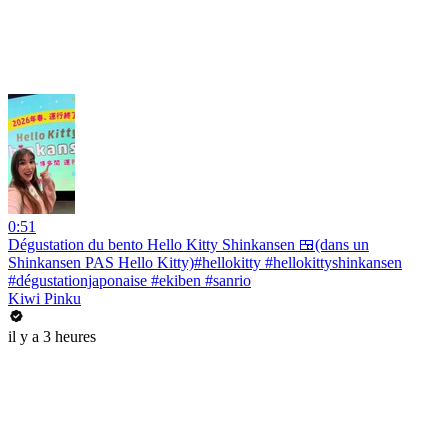
0:51
Dégustation du bento Hello Kitty Shinkansen 🍱(dans un
Shinkansen PAS Hello Kitty)#hellokitty #hellokittyshinkansen
#dégustationjaponaise #ekiben #sanrio
Kiwi Pinku
il y a 3 heures