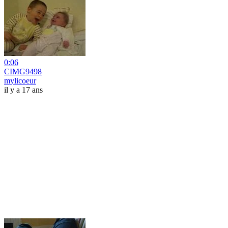
0:06
CIMG9498
mylicoeur
il y a 17 ans