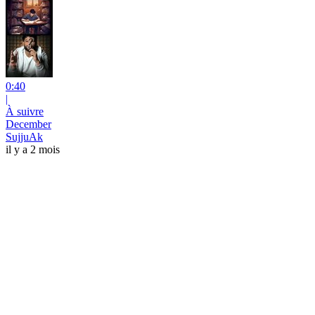
0:40
|
À suivre
December
SujjuAk
il y a 2 mois