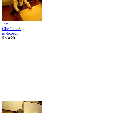
1:35
CIMG2835
mylicoeur
il y a 20 ans