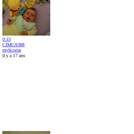
0:33
CIMG9388
mylicoeur
il y a 17 ans