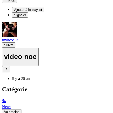
Plus
Ajouter à la playlist
Signaler
mylicoeur
Suivre
video noe
il y a 20 ans
Catégorie
🗞
News
Voir moins