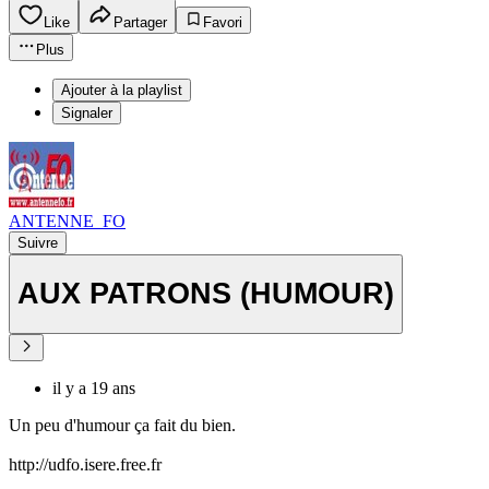
Like
Partager
Favori
Plus
Ajouter à la playlist
Signaler
ANTENNE_FO
Suivre
AUX PATRONS (HUMOUR)
il y a 19 ans
Un peu d'humour ça fait du bien.
http://udfo.isere.free.fr