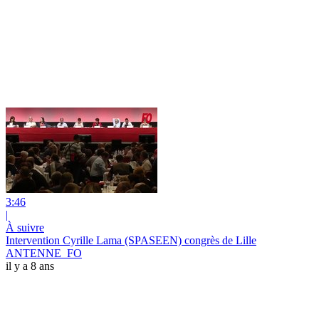
3:46
|
À suivre
Intervention Cyrille Lama (SPASEEN) congrès de Lille
ANTENNE_FO
il y a 8 ans