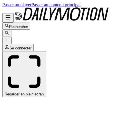
Passer au player
Passer au contenu principal
Rechercher
Se connecter
Regarder en plein écran