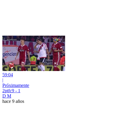
59:04
|
Próximamente
2ptfc9 - 1
D M
hace 9 años