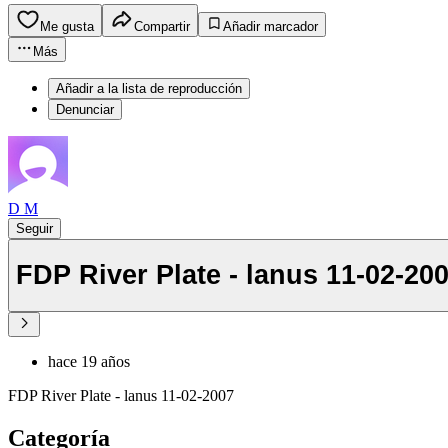
Me gusta
Compartir
Añadir marcador
Más
Añadir a la lista de reproducción
Denunciar
D M
Seguir
FDP River Plate - lanus 11-02-20
hace 19 años
FDP River Plate - lanus 11-02-2007
Categoría