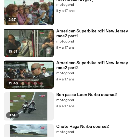
motogphd
il y a 17 ans
2:37
American Superbike rd11 New Jersey
race2 part1
motogphd
il y a 17 ans
19:51
American Superbike rd11 New Jersey
race2 part2
motogphd
il y a 17 ans
19:46
Ben passe Leon Nurbu course2
motogphd
il y a 17 ans
0:50
Chute Haga Nurbu course2
motogphd