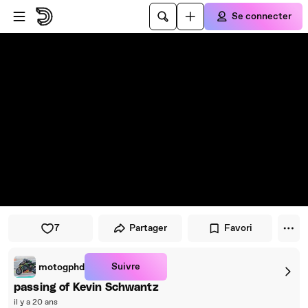
Passer au player
Passer au contenu principal
Se connecter
7
Partager
Favori
Suivre
motogphd
passing of Kevin Schwantz
il y a 20 ans