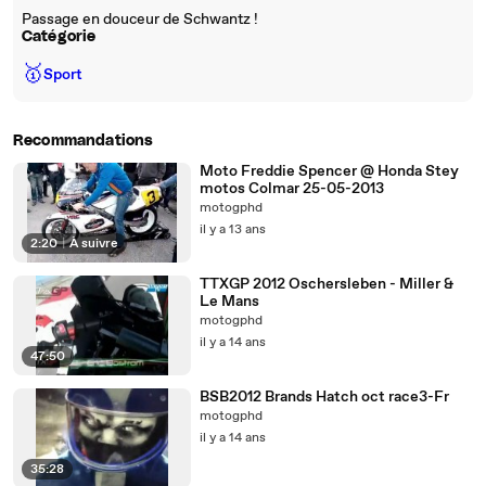
Passage en douceur de Schwantz !
Catégorie
🥇
Sport
Recommandations
Moto Freddie Spencer @ Honda Stey
motos Colmar 25-05-2013
motogphd
il y a 13 ans
2:20
|
À suivre
TTXGP 2012 Oschersleben - Miller &
Le Mans
motogphd
il y a 14 ans
47:50
BSB2012 Brands Hatch oct race3-Fr
motogphd
il y a 14 ans
35:28