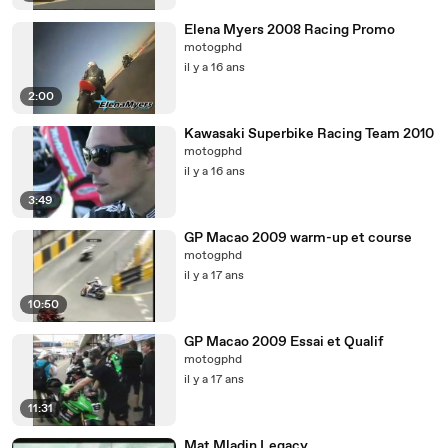
Elena Myers 2008 Racing Promo
motogphd
il y a 16 ans
2:00
Kawasaki Superbike Racing Team 2010
motogphd
il y a 16 ans
3:49
GP Macao 2009 warm-up et course
motogphd
il y a 17 ans
10:50
GP Macao 2009 Essai et Qualif
motogphd
il y a 17 ans
11:31
Mat Mladin Legacy