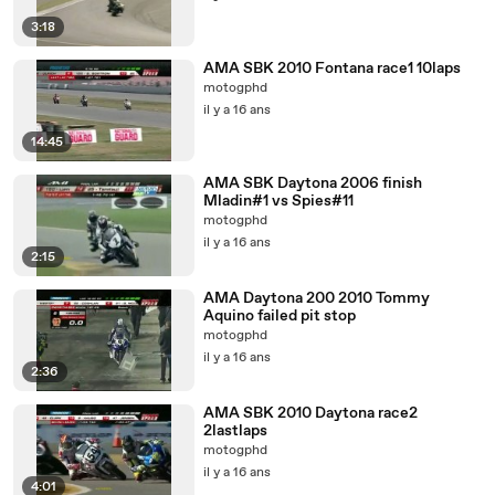
3:18
AMA SBK 2010 Fontana race1 10laps
motogphd
il y a 16 ans
14:45
AMA SBK Daytona 2006 finish
Mladin#1 vs Spies#11
motogphd
il y a 16 ans
2:15
AMA Daytona 200 2010 Tommy
Aquino failed pit stop
motogphd
il y a 16 ans
2:36
AMA SBK 2010 Daytona race2
2lastlaps
motogphd
il y a 16 ans
4:01