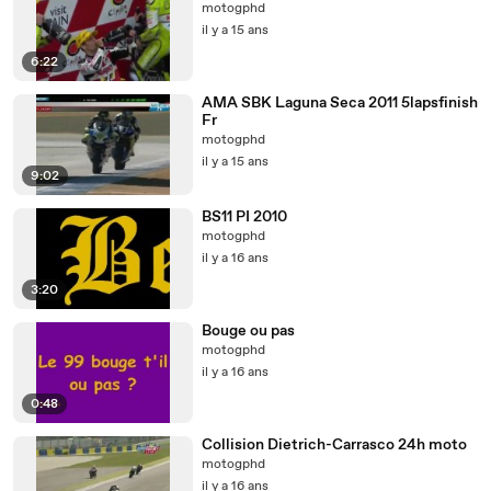
motogphd
il y a 15 ans
6:22
AMA SBK Laguna Seca 2011 5lapsfinish
Fr
motogphd
il y a 15 ans
9:02
BS11 PI 2010
motogphd
il y a 16 ans
3:20
Bouge ou pas
motogphd
il y a 16 ans
0:48
Collision Dietrich-Carrasco 24h moto
motogphd
il y a 16 ans