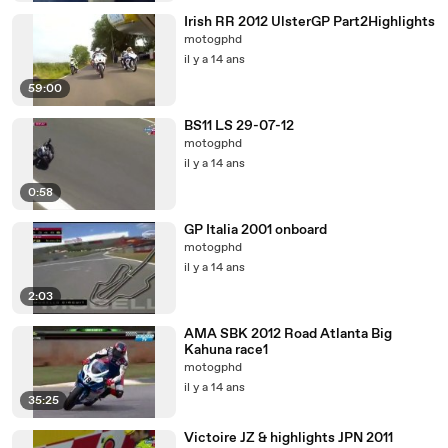
Irish RR 2012 UlsterGP Part2Highlights
motogphd
il y a 14 ans
59:00
BS11 LS 29-07-12
motogphd
il y a 14 ans
0:58
GP Italia 2001 onboard
motogphd
il y a 14 ans
2:03
AMA SBK 2012 Road Atlanta Big
Kahuna race1
motogphd
il y a 14 ans
35:25
Victoire JZ & highlights JPN 2011