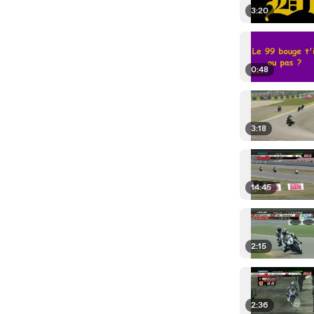
3:20
0:48
3:18
14:45
2:15
2:36