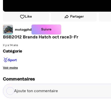
Like
Partager
Suivre
motogphd
BSB2012 Brands Hatch oct race3-Fr
il y a 14 ans
Catégorie
🥇
Sport
Voir moins
Commentaires
Ajoute
ton
commentaire