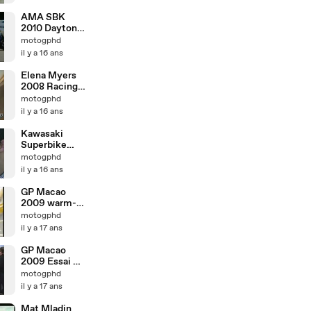
pit stop
AMA SBK
2010 Daytona
race2
motogphd
2lastlaps
il y a 16 ans
Elena Myers
2008 Racing
Promo
motogphd
il y a 16 ans
Kawasaki
Superbike
Racing Team
motogphd
2010
il y a 16 ans
GP Macao
2009 warm-
up et course
motogphd
il y a 17 ans
GP Macao
2009 Essai et
Qualif
motogphd
il y a 17 ans
Mat Mladin