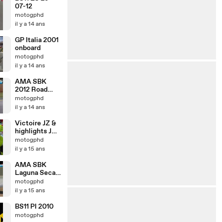
07-12
motogphd
il y a 14 ans
GP Italia 2001
onboard
motogphd
il y a 14 ans
AMA SBK
2012 Road
Atlanta Big
motogphd
Kahuna race1
il y a 14 ans
Victoire JZ &
highlights JPN
2011
motogphd
il y a 15 ans
AMA SBK
Laguna Seca
2011
motogphd
5lapsfinish Fr
il y a 15 ans
BS11 PI 2010
motogphd