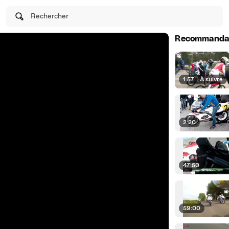
Rechercher
Recommanda
1:57
|
À suivre
2:20
47:50
59:00