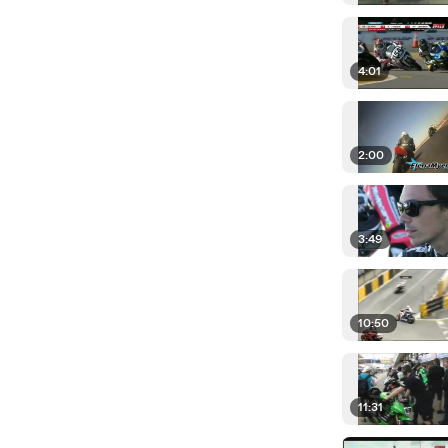
4:01
2:00
3:49
10:50
11:31