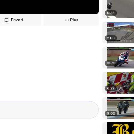
0:58
Favori
Plus
2:03
35:25
6:22
9:02