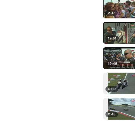
2:37
19:51
19:46
0:50
0:45