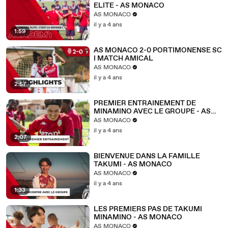
ELITE - AS MONACO
AS MONACO
il y a 4 ans
1:59
AS MONACO 2-0 PORTIMONENSE SC
I MATCH AMICAL
AS MONACO
il y a 4 ans
2:57
PREMIER ENTRAINEMENT DE
MINAMINO AVEC LE GROUPE - AS
MONACO
AS MONACO
il y a 4 ans
2:07
BIENVENUE DANS LA FAMILLE
TAKUMI - AS MONACO
AS MONACO
il y a 4 ans
1:33
LES PREMIERS PAS DE TAKUMI
MINAMINO - AS MONACO
AS MONACO