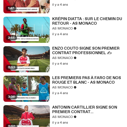
il y a 4 ans
1:47
KRÉPIN DIATTA : SUR LE CHEMIN DU
RETOUR - AS MONACO
AS MONACO
il y a 4 ans
2:55
ENZO COUTO SIGNE SON PREMIER
CONTRAT PROFESSIONNEL ✍
AS MONACO
il y a 4 ans
0:53
LES PREMIERS PAS À FARO DE NOS
ROUGE ET BLANC - AS MONACO
AS MONACO
il y a 4 ans
3:36
ANTONIN CARTILLIER SIGNE SON
PREMIER CONTRAT
PROFESSIONNEL ✍
AS MONACO
il y a 4 ans
0:52