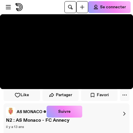
Passer au player
Passer au contenu principal
Se connecter
Like
Partager
Favori
Suivre
AS MONACO
N2 : AS Monaco - FC Annecy
il y a 13 ans