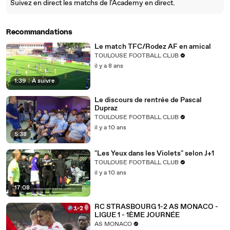
Suivez en direct les matchs de l'Academy en direct.
Recommandations
Le match TFC/Rodez AF en amical
TOULOUSE FOOTBALL CLUB
il y a 8 ans
1:39
|
À suivre
Le discours de rentrée de Pascal
Dupraz
TOULOUSE FOOTBALL CLUB
il y a 10 ans
5:38
"Les Yeux dans les Violets" selon J+1
TOULOUSE FOOTBALL CLUB
il y a 10 ans
17:08
RC STRASBOURG 1-2 AS MONACO -
LIGUE 1 - 1ÈME JOURNÉE
AS MONACO