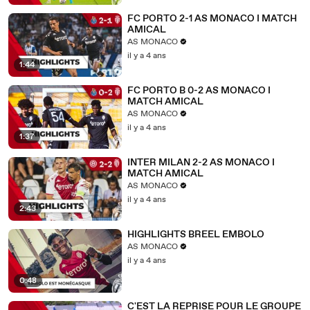
FC PORTO 2-1 AS MONACO I MATCH
AMICAL
AS MONACO
il y a 4 ans
1:44
FC PORTO B 0-2 AS MONACO I
MATCH AMICAL
AS MONACO
il y a 4 ans
1:37
INTER MILAN 2-2 AS MONACO I
MATCH AMICAL
AS MONACO
il y a 4 ans
2:43
HIGHLIGHTS BREEL EMBOLO
AS MONACO
il y a 4 ans
0:48
C'EST LA REPRISE POUR LE GROUPE