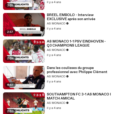
il y a 4 ans
3:01
BREEL EMBOLO - Interview
EXCLUSIVE après son arrivée
AS MONACO
il y a 4 ans
2:57
AS MONACO 1-1 PSV EINDHOVEN -
Q3 CHAMPIONS LEAGUE
AS MONACO
il y a 4 ans
2:04
Dans les coulisses du groupe
professionnel avec Philippe Clément
AS MONACO
il y a 4 ans
6:57
SOUTHAMPTON FC 3-1 AS MONACO I
MATCH AMICAL
AS MONACO
il y a 4 ans
2:03