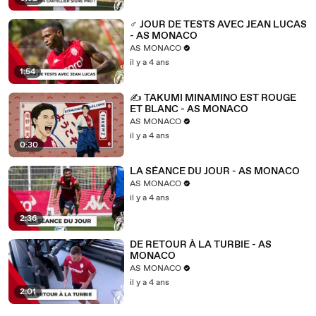
‍♂️ JOUR DE TESTS AVEC JEAN LUCAS
- AS MONACO
AS MONACO
il y a 4 ans
1:54
✍ TAKUMI MINAMINO EST ROUGE
ET BLANC - AS MONACO
AS MONACO
il y a 4 ans
0:30
LA SÉANCE DU JOUR - AS MONACO
AS MONACO
il y a 4 ans
2:36
DE RETOUR À LA TURBIE - AS
MONACO
AS MONACO
il y a 4 ans
2:01