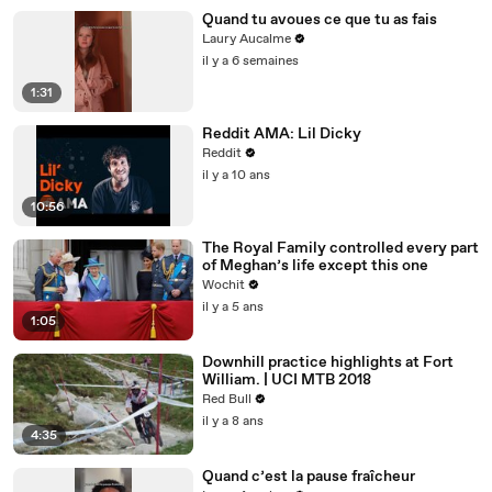
Quand tu avoues ce que tu as fais
Laury Aucalme
il y a 6 semaines
1:31
Reddit AMA: Lil Dicky
Reddit
il y a 10 ans
10:56
The Royal Family controlled every part
of Meghan’s life except this one
Wochit
il y a 5 ans
1:05
Downhill practice highlights at Fort
William. | UCI MTB 2018
Red Bull
il y a 8 ans
4:35
Quand c’est la pause fraîcheur