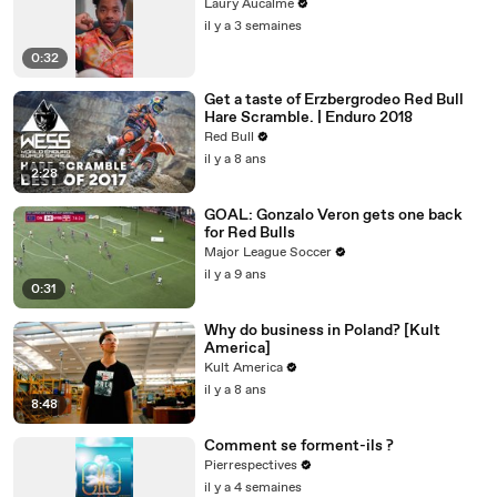
Laury Aucalme
il y a 3 semaines
0:32
Get a taste of Erzbergrodeo Red Bull
Hare Scramble. | Enduro 2018
Red Bull
il y a 8 ans
2:28
GOAL: Gonzalo Veron gets one back
for Red Bulls
Major League Soccer
il y a 9 ans
0:31
Why do business in Poland? [Kult
America]
Kult America
il y a 8 ans
8:48
Comment se forment-ils ?
Pierrespectives
il y a 4 semaines