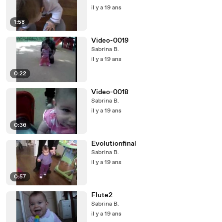
il y a 19 ans
1:58
Video-0019
Sabrina B.
il y a 19 ans
0:22
Video-0018
Sabrina B.
il y a 19 ans
0:36
Evolutionfinal
Sabrina B.
il y a 19 ans
0:57
Flute2
Sabrina B.
il y a 19 ans