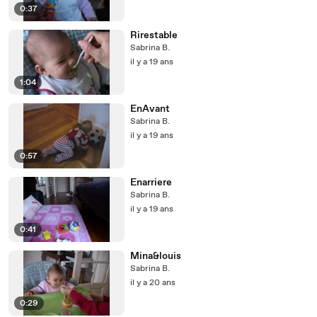
0:37
Rirestable
Sabrina B.
il y a 19 ans
1:04
EnAvant
Sabrina B.
il y a 19 ans
0:57
Enarriere
Sabrina B.
il y a 19 ans
0:41
Mina&louis
Sabrina B.
il y a 20 ans
0:29