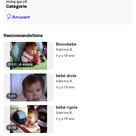
mina qui rit
Catégorie
🎈
Amusant
Recommandations
Bisoubebe
Sabrina B.
il y a 19 ans
0:10
|
À suivre
bébé drole
Sabrina B.
il y a 19 ans
1:23
bébé rigole
Sabrina B.
il y a 19 ans
0:35