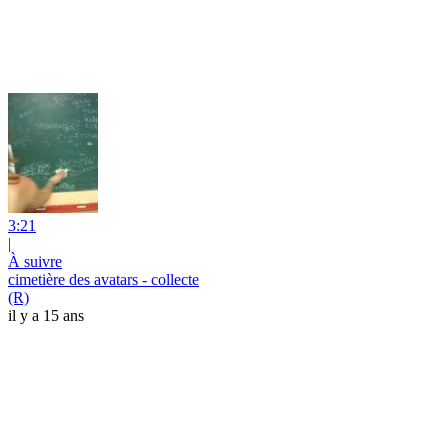
3:21
|
À suivre
cimetière des avatars - collecte
(R)
il y a 15 ans