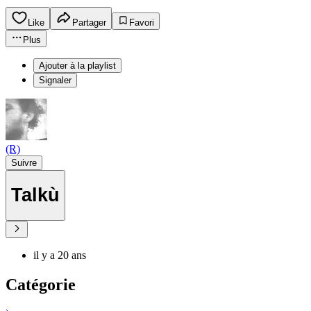
Like
Partager
Favori
Plus
Ajouter à la playlist
Signaler
(R)
Suivre
Talkù
il y a 20 ans
Catégorie