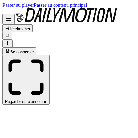
Passer au player
Passer au contenu principal
Rechercher
Se connecter
Regarder en plein écran