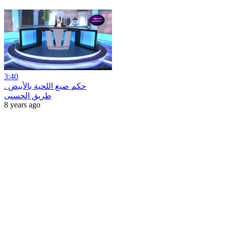
3:40
. حكم صبغ اللحية بالأبيض
طريق الحسنى
8 years ago