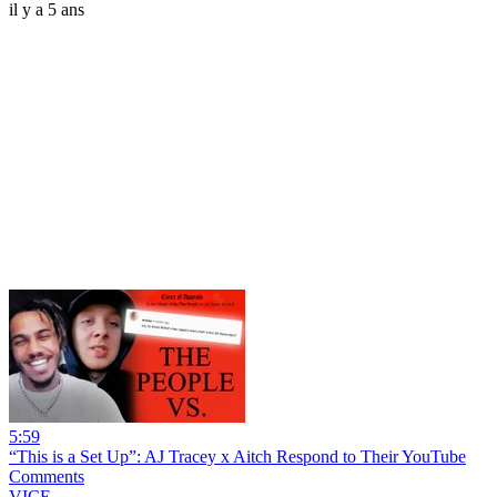
il y a 5 ans
5:59
“This is a Set Up”: AJ Tracey x Aitch Respond to Their YouTube
Comments
VICE