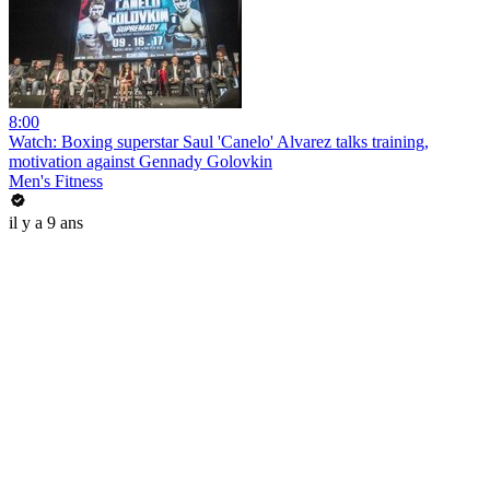
8:00
Watch: Boxing superstar Saul 'Canelo' Alvarez talks training,
motivation against Gennady Golovkin
Men's Fitness
il y a 9 ans