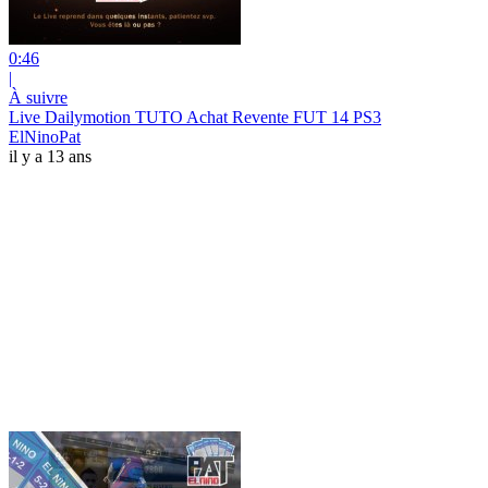
0:46
|
À suivre
Live Dailymotion TUTO Achat Revente FUT 14 PS3
ElNinoPat
il y a 13 ans