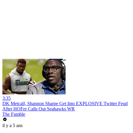
3:35
DK Metcalf, Shannon Sharpe Get Into EXPLOSIVE Twitter Feud
After HOFer Calls Out Seahawks WR
The Fumble
il y a 5 ans