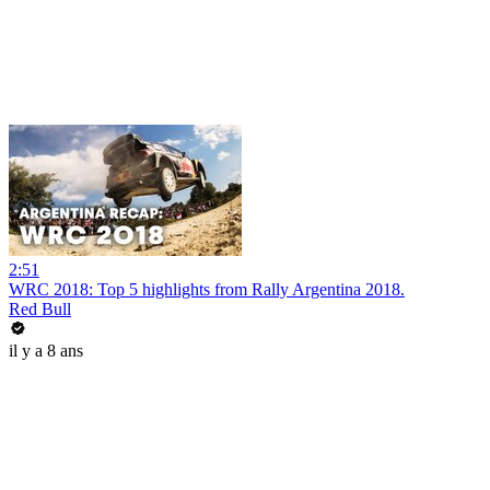
2:51
WRC 2018: Top 5 highlights from Rally Argentina 2018.
Red Bull
il y a 8 ans