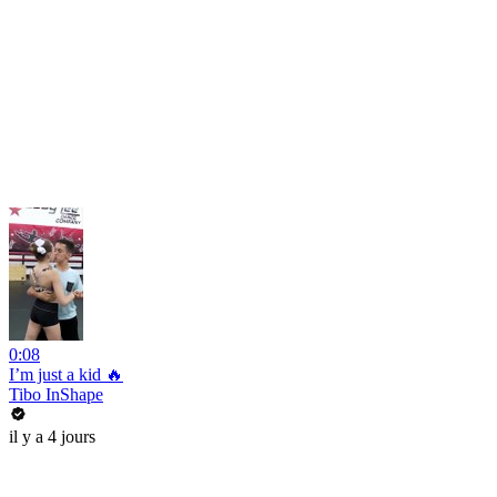
0:08
I’m just a kid 🔥
Tibo InShape
il y a 4 jours