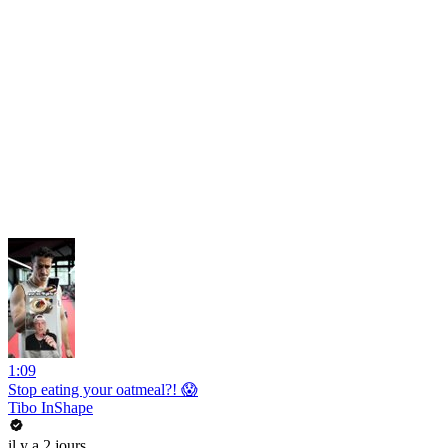
1:09
Stop eating your oatmeal?! 😱
Tibo InShape
il y a 2 jours