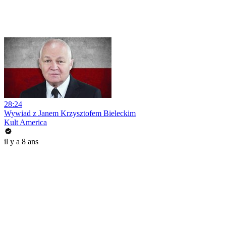
28:24
Wywiad z Janem Krzysztofem Bieleckim
Kult America
il y a 8 ans