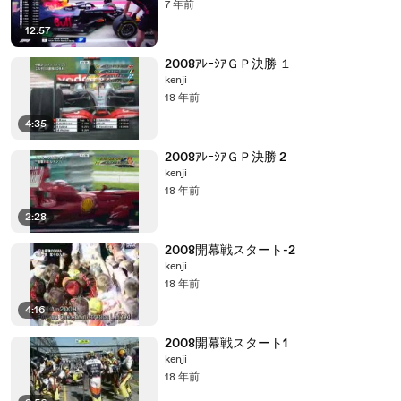
7 年前
12:57
2008ｱﾚｰｼｱＧＰ決勝 １
kenji
18 年前
4:35
2008ｱﾚｰｼｱＧＰ決勝 2
kenji
18 年前
2:28
2008開幕戦スタート-2
kenji
18 年前
4:16
2008開幕戦スタート1
kenji
18 年前