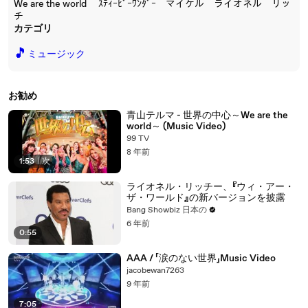
We are the world ｽﾃｨｰﾋﾞｰﾜﾝﾀﾞｰ マイケル ライオネル リッ
チ
カテゴリ
🎵
ミュージック
お勧め
青山テルマ - 世界の中心～We are the
world～ (Music Video)
99 TV
8 年前
1:53
|
次
ライオネル・リッチー、『ウィ・アー・
ザ・ワールド』の新バージョンを披露
Bang Showbiz 日本の
6 年前
0:55
AAA / 「涙のない世界」Music Video
jacobewan7263
9 年前
7:05