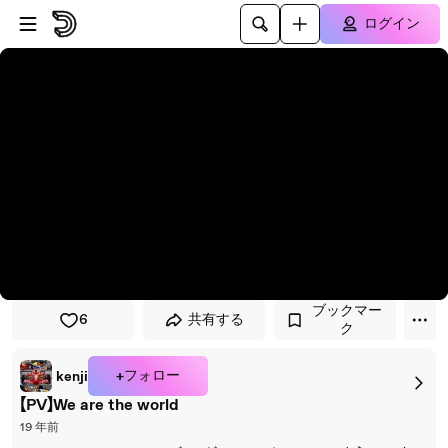
プレイヤーにスキップ
メインコンテンツにスキップ
ログイン
ブックマー
6
共有する
ク
+フォロー
kenji
【PV】We are the world
19 年前