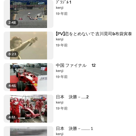
ﾌﾞﾗｼﾞﾙ 1
kenji
19 年前
2:48
【PV】恋をとめないで 吉川晃司&布袋寅泰
kenji
19 年前
6:23
中国 ファイナル 12
kenji
19 年前
4:45
日本 決勝－....2
kenji
19 年前
4:51
日本 決勝－.......１
kenji