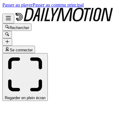
Passer au player
Passer au contenu principal
Rechercher
Se connecter
Regarder en plein écran