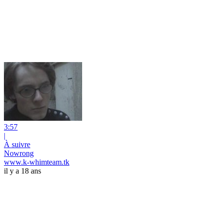
3:57
|
À suivre
Nowrong
www.k-whimteam.tk
il y a 18 ans