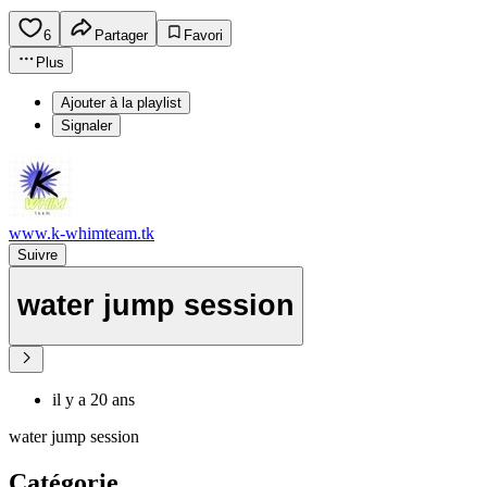
6
Partager
Favori
Plus
Ajouter à la playlist
Signaler
www.k-whimteam.tk
Suivre
water jump session
il y a 20 ans
water jump session
Catégorie