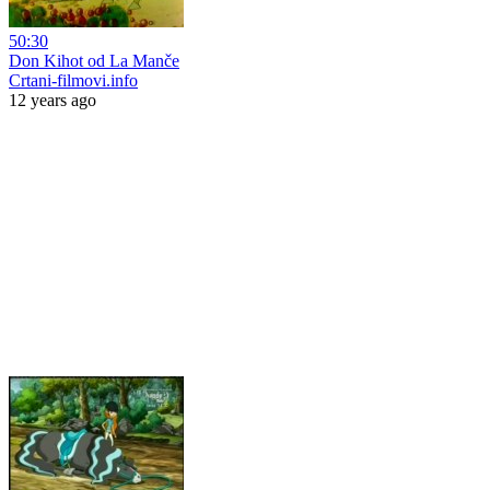
50:30
Don Kihot od La Manče
Crtani-filmovi.info
12 years ago