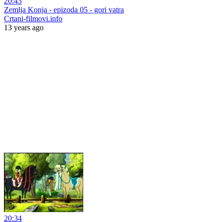
20:43
Zemlja Konja - epizoda 05 - gori vatra
Crtani-filmovi.info
13 years ago
20:34