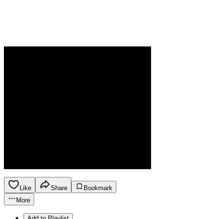
Like
Share
Bookmark
More
Add to Playlist