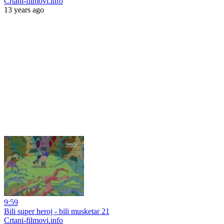
Crtani-filmovi.info
13 years ago
9:59
Bili super heroj - bili musketar 21
Crtani-filmovi.info