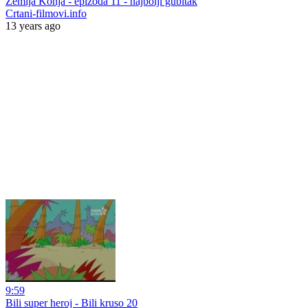
Zemlja Konja - epizoda 11 - najbolji gubitak
Crtani-filmovi.info
13 years ago
9:59
Bili super heroj - Bili kruso 20