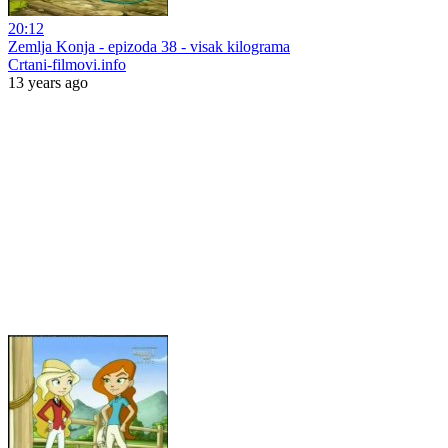
20:12
Zemlja Konja - epizoda 38 - visak kilograma
Crtani-filmovi.info
13 years ago