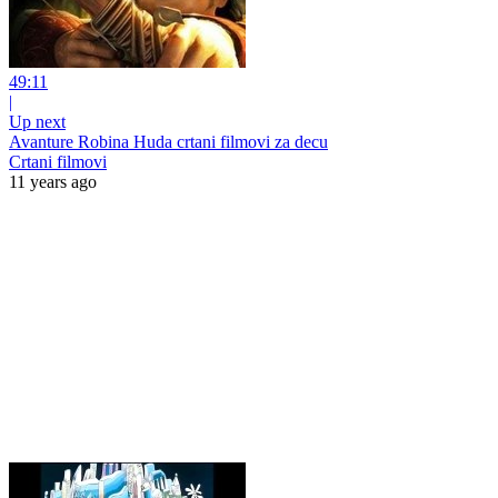
49:11
|
Up next
Avanture Robina Huda crtani filmovi za decu
Crtani filmovi
11 years ago