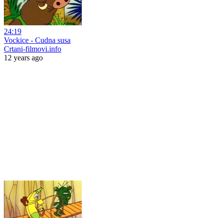
24:19
Vockice - Cudna susa
Crtani-filmovi.info
12 years ago