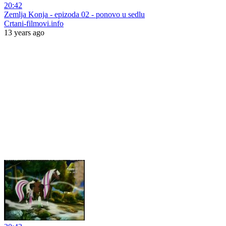
20:42
Zemlja Konja - epizoda 02 - ponovo u sedlu
Crtani-filmovi.info
13 years ago