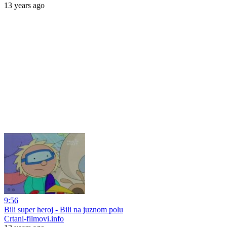
13 years ago
9:56
Bili super heroj - Bili na juznom polu
Crtani-filmovi.info