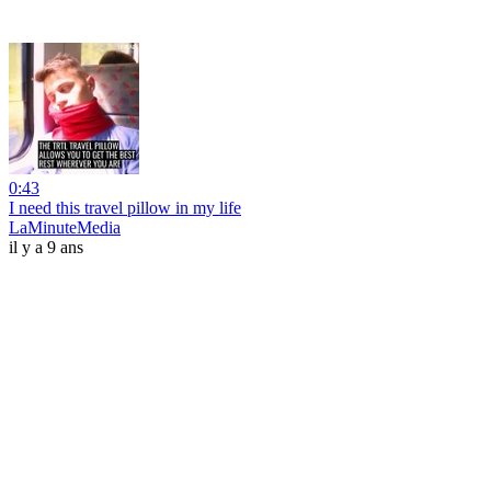
0:43
I need this travel pillow in my life
LaMinuteMedia
il y a 9 ans