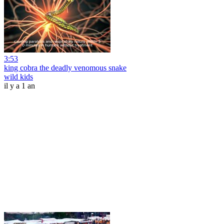
3:53
king cobra the deadly venomous snake
wild kids
il y a 1 an