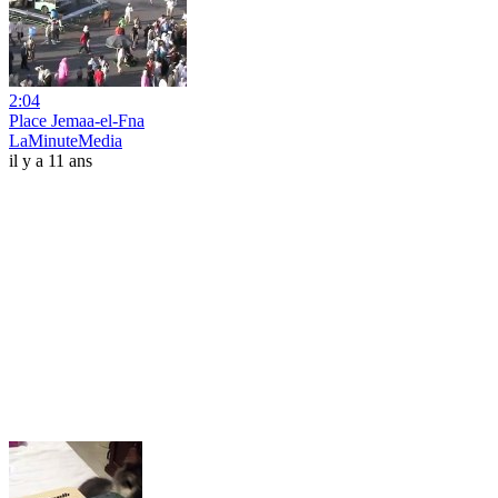
2:04
Place Jemaa-el-Fna
LaMinuteMedia
il y a 11 ans