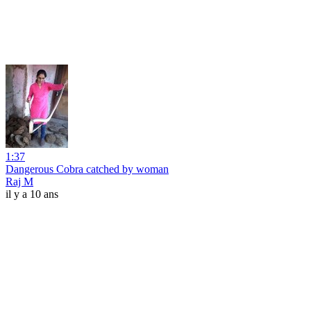
1:37
Dangerous Cobra catched by woman
Raj M
il y a 10 ans