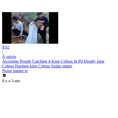
8:02
|
À suivre
Awesome People Catching 4 King Cobras In Pit Deadly king
Cobras Hunting king Cobras Snake mines
Noise master tv
il y a 3 ans