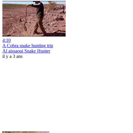
4:10
A Cobra snake hunting trip
Al aissaoui Snake Hunter
il y a 3 ans