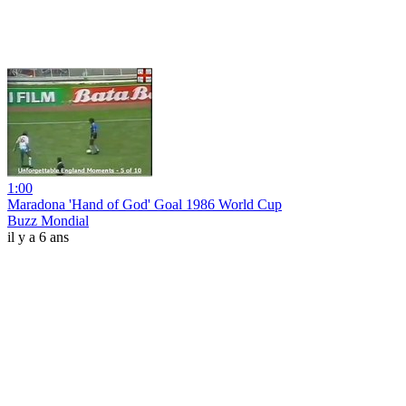
1:00
Maradona 'Hand of God' Goal 1986 World Cup
Buzz Mondial
il y a 6 ans