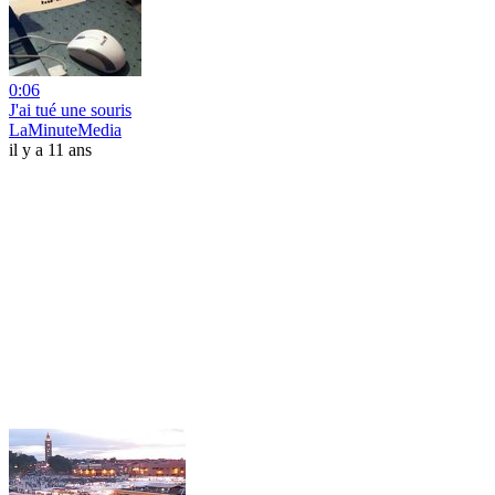
0:06
J'ai tué une souris
LaMinuteMedia
il y a 11 ans