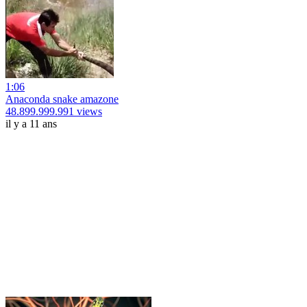
1:06
Anaconda snake amazone
48.899.999.991 views
il y a 11 ans