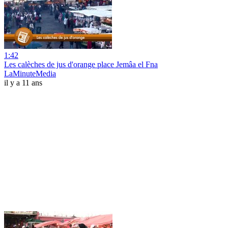
1:42
Les calèches de jus d'orange place Jemâa el Fna
LaMinuteMedia
il y a 11 ans