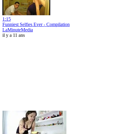
1:15
Funniest Selfies Ever - Compilation
LaMinuteMedia
il y a 11 ans