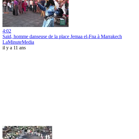
4:02
Saïd, homme danseuse de la place Jemaa el-Fna à Marrakech
LaMinuteMedia
il y a 11 ans