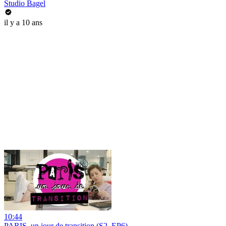
Studio Bagel
il y a 10 ans
10:44
PARIS, un jour de transition (S2, EP6)