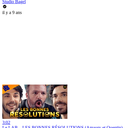
Studio Bagel
il y a 9 ans
3:02
Le LAB – LES BONNES RÉSOLUTIONS (Amaury et Quentin)