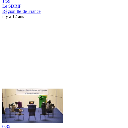
1:59
Le SDRIF
Région Île-de-France
il y a 12 ans
0:35