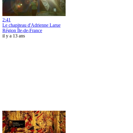
2:41
Le chapiteau d'Adrienne Larue
Région Île-de-France
il y a 13 ans