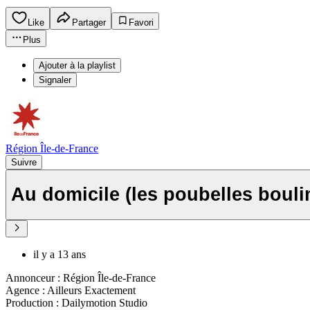
Like
Partager
Favori
Plus
Ajouter à la playlist
Signaler
Région Île-de-France
Suivre
Au domicile (les poubelles bou
il y a 13 ans
Annonceur : Région Île-de-France
Agence : Ailleurs Exactement
Production : Dailymotion Studio