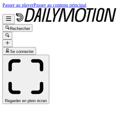
Passer au player
Passer au contenu principal
Rechercher
Se connecter
Regarder en plein écran