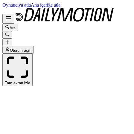
Oynatıcıya atla
Ana içeriğe atla
Ara
Oturum açın
Tam ekran izle