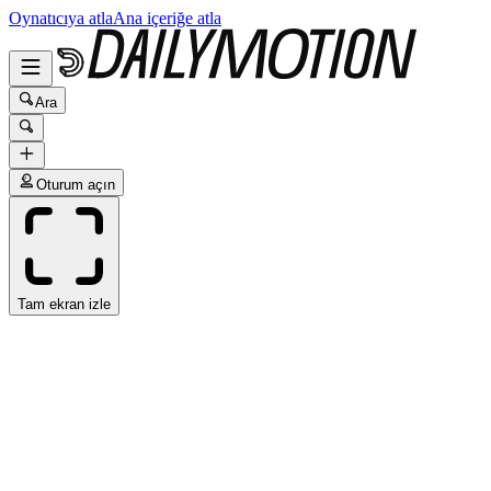
Oynatıcıya atla
Ana içeriğe atla
Ara
Oturum açın
Tam ekran izle