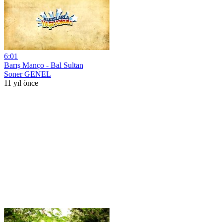
6:01
Barış Manço - Bal Sultan
Soner GENEL
11 yıl önce