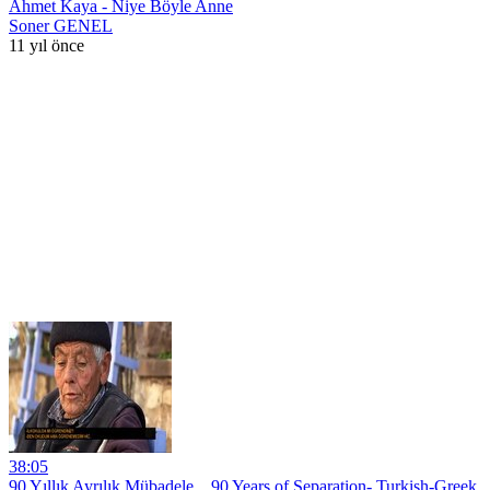
Ahmet Kaya - Niye Böyle Anne
Soner GENEL
11 yıl önce
38:05
90 Yıllık Ayrılık Mübadele _ 90 Years of Separation- Turkish-Greek