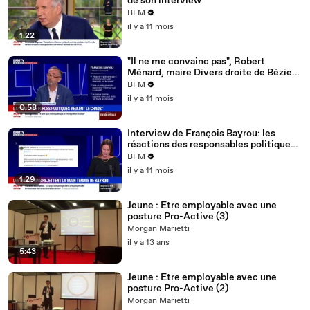
de son interview
BFM
il y a 11 mois
1:22
"Il ne me convainc pas", Robert
Ménard, maire Divers droite de Béziers
réagit à l'interview de François Bayrou
BFM
il y a 11 mois
0:58
Interview de François Bayrou: les
réactions des responsables politiques
sur les réseaux sociaux
BFM
il y a 11 mois
1:29
Jeune : Etre employable avec une
posture Pro-Active (3)
Morgan Marietti
il y a 13 ans
5:43
Jeune : Etre employable avec une
posture Pro-Active (2)
Morgan Marietti