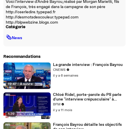
Voici l'interview d'André Bayrou,réalisé par Morgan Marietti, fils
de François, très engagé dans la campagne de son père
http://oserledire.typepad.fr
http://desmotsdescouleur.typepad.com
http://blpwebzine.blogs.com
Catégorie
🗞
News
Recommandations
La grande interview : François Bayrou
CNEWS
il y a 6 semaines
19:47
|
À suivre
Chloé Ridel, porte-parole du PS parle
d'une "interview crépusculaire" à
propos de l'interview de François
BFM
Bayrou
il y a 11 mois
1:39
François Bayrou détaille les objectifs