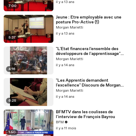
il y a 13 ans
7:00
Jeune : Etre employable avec une
posture Pro-Active (1)
Morgan Marietti
il y a 13 ans
5:37
"L'Etat financera l'ensemble des
développeurs de l'apprentissage"
Thierry Repentin
Morgan Marietti
il y a 14 ans
4:16
"Les Apprentis demandent
l'excellence" Discours de Morgan
Marietti à la Biennale de l'Education
Morgan Marietti
il y a 14 ans
6:25
BFMTV dans les coulisses de
l'interview de François Bayrou
BFM
il y a 11 mois
1:50