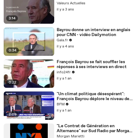
Valeurs Actuelles
il y a 3 ans
3:14
Bayrou donne un interview en anglais
pour CNN - vidéo Dailymotion
Gala.fr
il y a 4 ans
0:34
François Bayrou se fait souffler les
réponses à ses interviews en direct
info24fr
il y a 1 an
0:22
"Un climat politique désespérant":
François Bayrou déplore le niveau des
débats à l'Assemblée nationale
BFM
il y a 1 an
2:09
"Le Contrat de Génération en
Alternance" sur Sud Radio par Morgan
Marietti président de l'ANAF!
Morgan Marietti