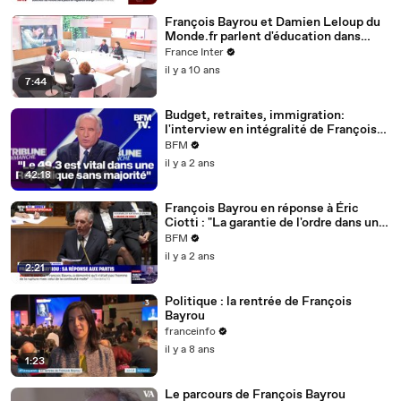
François Bayrou et Damien Leloup du
Monde.fr parlent d'éducation dans
Questions politiques
France Inter
il y a 10 ans
7:44
Budget, retraites, immigration:
l'interview en intégralité de François
Bayrou, président du Modem
BFM
il y a 2 ans
42:18
François Bayrou en réponse à Éric
Ciotti : "La garantie de l'ordre dans un
pays est la politique sociale la plus
BFM
indispensable"
il y a 2 ans
2:21
Politique : la rentrée de François
Bayrou
franceinfo
il y a 8 ans
1:23
Le parcours de François Bayrou