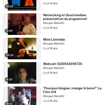
il y a 14 ans
15:25
Networking et Gourmandise:
présentaition du programme!
Morgan Marietti
il y a 18 ans
3:09
Miss Léonidas
Morgan Marietti
il y a 18 ans
15:24
Webcam 1226942695726
Morgan Marietti
il y a 18 ans
4:30
"Pourquoi bloguer, manger & boire?" Le
Film 4/4
Morgan Marietti
il y a 18 ans
11:12